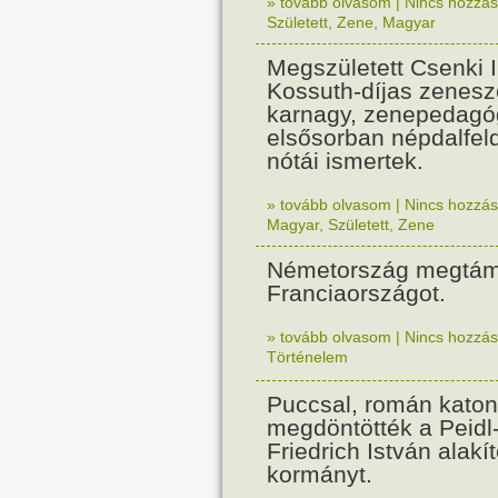
» tovább olvasom
|
Nincs hozzász
Született
,
Zene
,
Magyar
Megszületett Csenki 
Kossuth-díjas zenesz
karnagy, zenepedagó
elsősorban népdalfel
nótái ismertek.
» tovább olvasom
|
Nincs hozzász
Magyar
,
Született
,
Zene
Németország megtám
Franciaországot.
» tovább olvasom
|
Nincs hozzász
Történelem
Puccsal, román katon
megdöntötték a Peidl
Friedrich István alakít
kormányt.