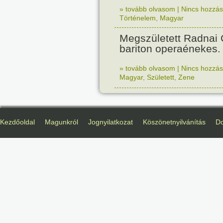
» tovább olvasom
|
Nincs hozzász
Történelem
,
Magyar
Megszületett Radnai
bariton operaénekes.
» tovább olvasom
|
Nincs hozzász
Magyar
,
Született
,
Zene
Kezdőoldal
Magunkról
Jognyilatkozat
Köszönetnyilvánítás
D