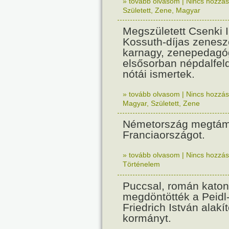
» tovább olvasom
|
Nincs hozzász
Született
,
Zene
,
Magyar
Megszületett Csenki 
Kossuth-díjas zenesz
karnagy, zenepedagó
elsősorban népdalfel
nótái ismertek.
» tovább olvasom
|
Nincs hozzász
Magyar
,
Született
,
Zene
Németország megtám
Franciaországot.
» tovább olvasom
|
Nincs hozzász
Történelem
Puccsal, román katon
megdöntötték a Peidl
Friedrich István alakít
kormányt.