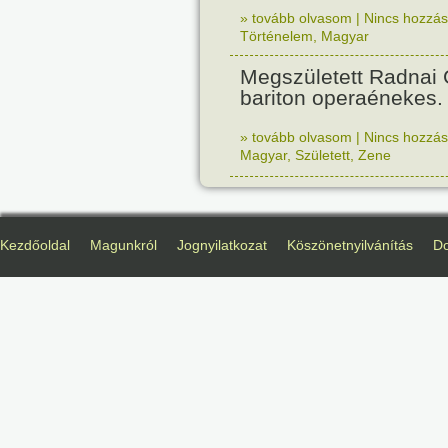
» tovább olvasom
|
Nincs hozzász
Történelem
,
Magyar
Megszületett Radnai
bariton operaénekes.
» tovább olvasom
|
Nincs hozzász
Magyar
,
Született
,
Zene
Kezdőoldal
Magunkról
Jognyilatkozat
Köszönetnyilvánítás
D