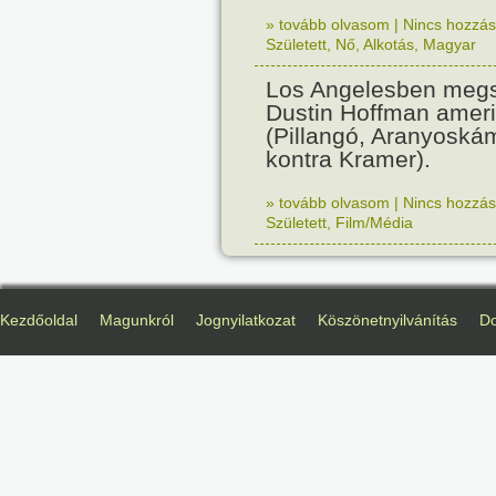
» tovább olvasom
|
Nincs hozzász
Született
,
Nő
,
Alkotás
,
Magyar
Los Angelesben megs
Dustin Hoffman ameri
(Pillangó, Aranyoská
kontra Kramer).
» tovább olvasom
|
Nincs hozzász
Született
,
Film/Média
Kezdőoldal
Magunkról
Jognyilatkozat
Köszönetnyilvánítás
D