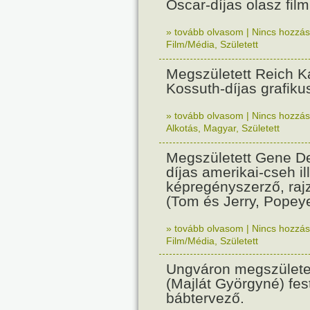
Oscar-díjas olasz fil
» tovább olvasom
|
Nincs hozzász
Film/Média
,
Született
Megszületett Reich Ká
Kossuth-díjas grafik
» tovább olvasom
|
Nincs hozzász
Alkotás
,
Magyar
,
Született
Megszületett Gene De
díjas amerikai-cseh ill
képregényszerző, raj
(Tom és Jerry, Popeye
» tovább olvasom
|
Nincs hozzász
Film/Média
,
Született
Ungváron megszületet
(Majlát Györgyné) fest
bábtervező.