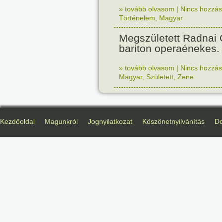
» tovább olvasom
|
Nincs hozzász
Történelem
,
Magyar
Megszületett Radnai
bariton operaénekes.
» tovább olvasom
|
Nincs hozzász
Magyar
,
Született
,
Zene
Kezdőoldal
Magunkról
Jognyilatkozat
Köszönetnyilvánítás
D