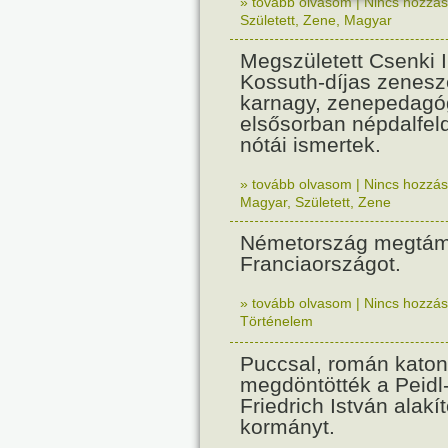
» tovább olvasom
|
Nincs hozzász
Született
,
Zene
,
Magyar
Megszületett Csenki 
Kossuth-díjas zenesz
karnagy, zenepedagó
elsősorban népdalfel
nótái ismertek.
» tovább olvasom
|
Nincs hozzász
Magyar
,
Született
,
Zene
Németország megtám
Franciaországot.
» tovább olvasom
|
Nincs hozzász
Történelem
Puccsal, román katon
megdöntötték a Peidl
Friedrich István alakít
kormányt.