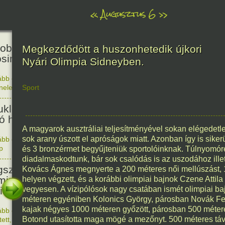
«
Augusztus 6
»
81
obták az első atombombát
Megkezdődött a huszonhetedik újkori
osimára.
Nyári Olimpia Sidneyben.
ább olvasom
|
Nincs hozzászólás, szólj hozzá!
énelem
Sport
1945. 0
48
ukleáris fegyverek betiltásáért
yó harc világnapja
A magyarok ausztráliai teljesítményével sokan elégedetl
sok arany úszott el apróságok miatt. Azonban így is sikerü
ább olvasom
|
Nincs hozzászólás, szólj hozzá!
p
1978. 0
és 3 bronzérmet begyűjteniük sportolóinknak. Túlnyomór
145
diadalmaskodtunk, bár sok csalódás is az uszodához ille
született Sir Alexander
Kovács Ágnes megnyerte a 200 méteres női mellúszást, 1
ming, Nobel-díjas angol orvos, a
helyen végzett, és a korábbi olimpiai bajnok Czene Attila
cillin felfedezője.
vegyesen. A vízipólósok nagy csatában ismét olimpiai baj
méteren egyéniben Kolonics György, párosban Novák Feren
kajak négyes 1000 méteren győzött, párosban 500 méter
ább olvasom
|
1 hozzászólás, szólj Te is hozzá!
1881. 0
Botond utasította maga mögé a mezőnyt. 500 méteres táv
tett
,
Alkotás