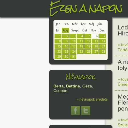
Ezen a napon
Jan
Feb
Már
Ápr
Máj
Jún
Led
Júl
Aug
Szept
Okt
Nov
Dec
Hir
1
2
3
4
5
6
7
8
9
10
11
12
13
14
» tov
15
16
17
18
19
20
21
Tört
22
23
24
25
26
27
28
29
30
31
A n
fol
Névnapok
» tov
Ünne
Berta
,
Bettina
, Géza,
Csobán
Meg
» névnapok eredete
Fle
peni
» tov
Szüle