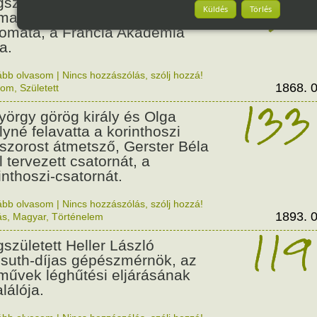
158
született Paul Claudel francia
Küldés
Törlés
maíró, költő, esszéíró és
lomata, a Francia Akadémia
a.
ább olvasom
|
Nincs hozzászólás, szólj hozzá!
1868. 0
lom
,
Született
133
György görög király és Olga
ályné felavatta a korinthoszi
dszorost átmetsző, Gerster Béla
l tervezett csatornát, a
inthoszi-csatornát.
ább olvasom
|
Nincs hozzászólás, szólj hozzá!
1893. 0
ás
,
Magyar
,
Történelem
119
született Heller László
suth-díjas gépészmérnök, az
művek léghűtési eljárásának
alálója.