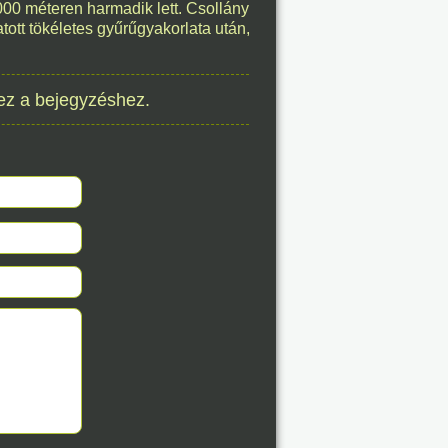
1000 méteren harmadik lett. Csollány
éve
atott tökéletes gyűrűgyakorlata után,
ez a bejegyzéshez.
8. 06.
éve
8. 06.
éve
8. 06.