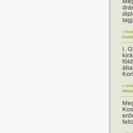
Meg
drá
dip
tagj
» tov
Iroda
I. 
kir
föl
álta
Kor
» tov
Alkot
Meg
Kos
erő
felt