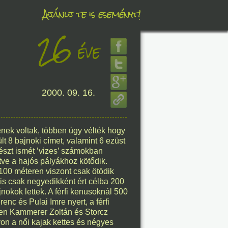
Ajánlj te is eseményt!
26
éve
éve
8. 06.
2000. 09. 16.
éve
enek voltak, többen úgy vélték hogy
lt 8 bajnoki címet, valamint 6 ezüst
8. 06.
észt ismét ’vizes’ számokban
tve a hajós pályákhoz kötődik.
éve
00 méteren viszont csak ötödik
 is csak negyedikként ért célba 200
nokok lettek. A férfi kenusoknál 500
c és Pulai Imre nyert, a férfi
en Kammerer Zoltán és Storcz
8. 06.
on a női kajak kettes és négyes