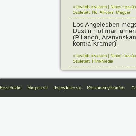
» tovább olvasom
|
Nincs hozzász
Született
,
Nő
,
Alkotás
,
Magyar
Los Angelesben megs
Dustin Hoffman ameri
(Pillangó, Aranyoská
kontra Kramer).
» tovább olvasom
|
Nincs hozzász
Született
,
Film/Média
Kezdőoldal
Magunkról
Jognyilatkozat
Köszönetnyilvánítás
D