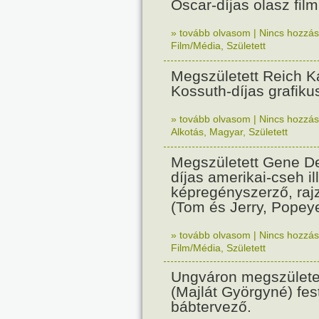
Oscar-díjas olasz fil
» tovább olvasom
|
Nincs hozzász
Film/Média
,
Született
Megszületett Reich Ká
Kossuth-díjas grafik
» tovább olvasom
|
Nincs hozzász
Alkotás
,
Magyar
,
Született
Megszületett Gene De
díjas amerikai-cseh ill
képregényszerző, raj
(Tom és Jerry, Popeye
» tovább olvasom
|
Nincs hozzász
Film/Média
,
Született
Ungváron megszületet
(Majlát Györgyné) fest
bábtervező.