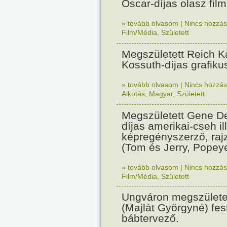
Oscar-díjas olasz fil
» tovább olvasom
|
Nincs hozzász
Film/Média
,
Született
Megszületett Reich Ká
Kossuth-díjas grafik
» tovább olvasom
|
Nincs hozzász
Alkotás
,
Magyar
,
Született
Megszületett Gene De
díjas amerikai-cseh ill
képregényszerző, raj
(Tom és Jerry, Popeye
» tovább olvasom
|
Nincs hozzász
Film/Média
,
Született
Ungváron megszületet
(Majlát Györgyné) fest
bábtervező.