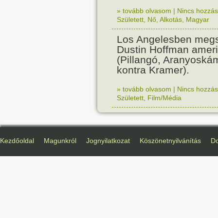
» tovább olvasom
|
Nincs hozzász
Született
,
Nő
,
Alkotás
,
Magyar
Los Angelesben megs
Dustin Hoffman ameri
(Pillangó, Aranyoská
kontra Kramer).
» tovább olvasom
|
Nincs hozzász
Született
,
Film/Média
Kezdőoldal
Magunkról
Jognyilatkozat
Köszönetnyilvánítás
D