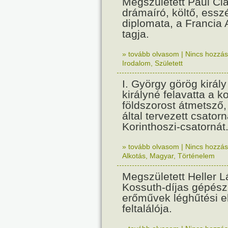
Megszületett Paul Cla
drámaíró, költő, essz
diplomata, a Francia
tagja.
» tovább olvasom
|
Nincs hozzász
Irodalom
,
Született
I. György görög királ
királyné felavatta a k
földszorost átmetsző,
által tervezett csatorn
Korinthoszi-csatornát
» tovább olvasom
|
Nincs hozzász
Alkotás
,
Magyar
,
Történelem
Megszületett Heller L
Kossuth-díjas gépés
erőművek léghűtési e
feltalálója.