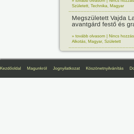
» tovább olvasom
|
Nincs hozzász
Született
,
Technika
,
Magyar
Megszületett Vajda La
avantgárd festő és gr
» tovább olvasom
|
Nincs hozzász
Alkotás
,
Magyar
,
Született
Kezdőoldal
Magunkról
Jognyilatkozat
Köszönetnyilvánítás
D