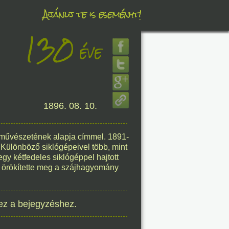
Ajánlj te is eseményt!
130
éve
éve
8. 07.
1896. 08. 10.
éve
s művészetének alapja címmel. 1891-
. Különböző siklógépeivel több, mint
egy kétfedeles siklógéppel hajtott
y örökítette meg a szájhagyomány
8. 07.
éve
ez a bejegyzéshez.