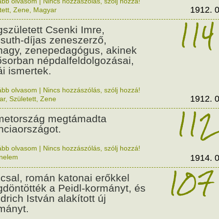
ább olvasom
|
Nincs hozzászólás, szólj hozzá!
1912. 0
tett
,
Zene
,
Magyar
114
született Csenki Imre,
suth-díjas zeneszerző,
nagy, zenepedagógus, akinek
ősorban népdalfeldolgozásai,
ái ismertek.
ább olvasom
|
Nincs hozzászólás, szólj hozzá!
1912. 0
ar
,
Született
,
Zene
112
etország megtámadta
nciaországot.
ább olvasom
|
Nincs hozzászólás, szólj hozzá!
énelem
1914. 0
107
csal, román katonai erőkkel
döntötték a Peidl-kormányt, és
drich István alakított új
mányt.