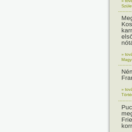
» tov
Szüle
Meg
Kos
kar
els
nót
» tov
Magy
Ném
Fra
» tov
Tört
Puc
meg
Frie
kor