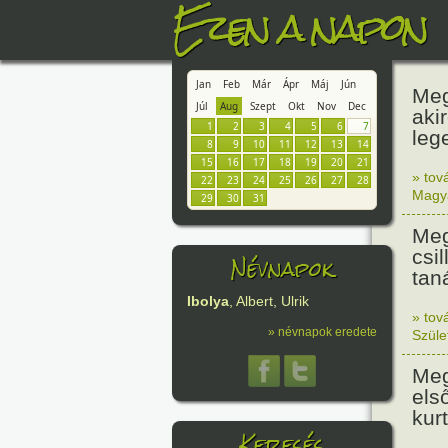
Ezen a napon
Jan
Feb
Már
Ápr
Máj
Jún
Meg
Júl
Aug
Szept
Okt
Nov
Dec
aki
1
2
3
4
5
6
7
leg
8
9
10
11
12
13
14
15
16
17
18
19
20
21
» tov
22
23
24
25
26
27
28
Magy
29
30
31
Meg
csi
Névnapok
tan
Ibolya
, Albert, Ulrik
» tov
» névnapok eredete
Szüle
Meg
els
kur
Keresés