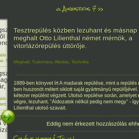
«
Augusztus 7
»
466
született Báthori Erzsébet,
Tesztrepülés közben lezuhant és másnap
ről rémséges és kegyetlen
meghalt Otto Lilienthal német mérnök, a
endák éltek.
vitorlázórepülés úttörője.
ább olvasom
|
Nincs hozzászólás, szólj hozzá!
1560. 0
ar
,
Nő
,
Történelem
Meghalt
,
Tudomány
,
Alkotás
,
Technika
201
született Kondor Gusztáv
llagász, matematikus, egyetemi
1889-ben könyvet írt A madarak repülése, mint a repülé
ár, akadémikus.
ben huszonöt métert siklott saját gyártmányú repülőjével
kétezer repülést végzett. Utolsó repülése során, amelyet 
ább olvasom
|
Nincs hozzászólás, szólj hozzá!
végre, lezuhant. "Áldozatok nélkül pedig nem megy" - íg
1825. 0
tett
,
Technika
,
Magyar
150
Lilienthal utolsó szavait.
született Mata Hari, a híres
ő világháborús táncosnő,
Eddig nem érkezett hozzászólás ehh
tizán és kém.