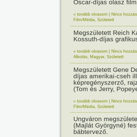
Oscar-díjas olasz fil
» tovább olvasom
|
Nincs hozzász
Film/Média
,
Született
Megszületett Reich Ká
Kossuth-díjas grafik
» tovább olvasom
|
Nincs hozzász
Alkotás
,
Magyar
,
Született
Megszületett Gene De
díjas amerikai-cseh ill
képregényszerző, raj
(Tom és Jerry, Popeye
» tovább olvasom
|
Nincs hozzász
Film/Média
,
Született
Ungváron megszületet
(Majlát Györgyné) fest
bábtervező.