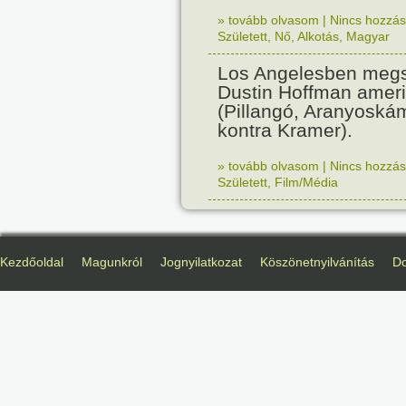
» tovább olvasom
|
Nincs hozzász
Született
,
Nő
,
Alkotás
,
Magyar
Los Angelesben megs
Dustin Hoffman ameri
(Pillangó, Aranyoská
kontra Kramer).
» tovább olvasom
|
Nincs hozzász
Született
,
Film/Média
Kezdőoldal
Magunkról
Jognyilatkozat
Köszönetnyilvánítás
D