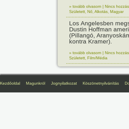
» tovább olvasom
|
Nincs hozzász
Született
,
Nő
,
Alkotás
,
Magyar
Los Angelesben megs
Dustin Hoffman ameri
(Pillangó, Aranyoská
kontra Kramer).
» tovább olvasom
|
Nincs hozzász
Született
,
Film/Média
Kezdőoldal
Magunkról
Jognyilatkozat
Köszönetnyilvánítás
D