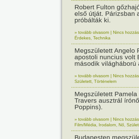
Robert Fulton gőzhaj
első útját. Párizsban
próbálták ki.
» tovább olvasom
|
Nincs hozzász
Érdekes
,
Technika
Megszületett Angelo R
apostoli nuncius volt
második világháború a
» tovább olvasom
|
Nincs hozzász
Született
,
Történelem
Megszületett Pamela
Travers ausztrál írón
Poppins).
» tovább olvasom
|
Nincs hozzász
Film/Média
,
Irodalom
,
Nő
,
Szület
Budapesten megszület