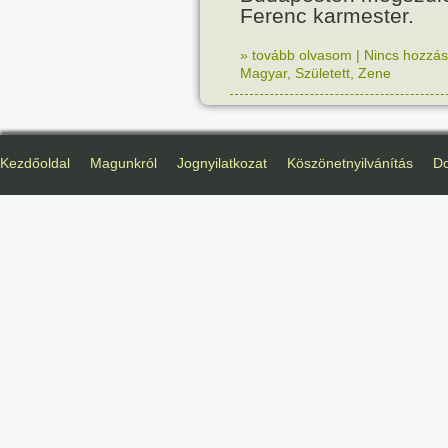
Ferenc karmester.
» tovább olvasom
|
Nincs hozzász
Magyar
,
Született
,
Zene
Kezdőoldal
Magunkról
Jognyilatkozat
Köszönetnyilvánítás
D