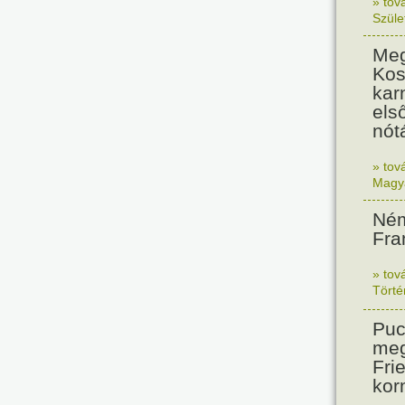
» tov
Szüle
Meg
Kos
kar
els
nót
» tov
Magy
Ném
Fra
» tov
Tört
Puc
meg
Frie
kor