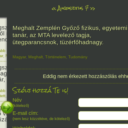
«
Augusztus 7
»
466
született Báthori Erzsébet,
Meghalt Zemplén Győző fizikus, egyetemi
ről rémséges és kegyetlen
tanár, az MTA levelező tagja,
endák éltek.
ütegparancsnok, tüzérfőhadnagy.
ább olvasom
|
Nincs hozzászólás, szólj hozzá!
1560. 0
ar
,
Nő
,
Történelem
Magyar
,
Meghalt
,
Történelem
,
Tudomány
201
született Kondor Gusztáv
llagász, matematikus, egyetemi
Eddig nem érkezett hozzászólás ehh
ár, akadémikus.
Szólj hozzá Te is!
ább olvasom
|
Nincs hozzászólás, szólj hozzá!
1825. 0
tett
,
Technika
,
Magyar
150
Név
(kötelező)
született Mata Hari, a híres
ő világháborús táncosnő,
E-mail cím:
tizán és kém.
(nem lesz közzétéve, de kötelező)