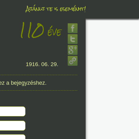
Ajánlj te is eseményt!
110
éve
éve
8. 07.
1916. 06. 29.
éve
ez a bejegyzéshez.
8. 07.
éve