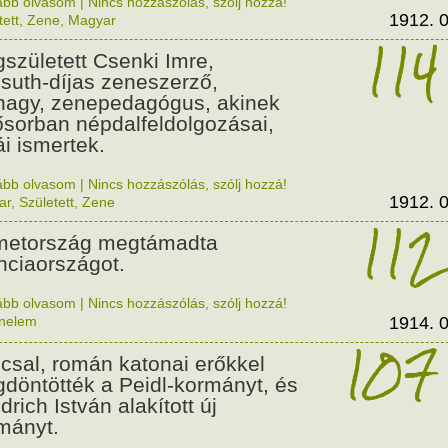
ább olvasom
|
Nincs hozzászólás, szólj hozzá!
1912. 0
tett
,
Zene
,
Magyar
114
született Csenki Imre,
suth-díjas zeneszerző,
nagy, zenepedagógus, akinek
ősorban népdalfeldolgozásai,
ái ismertek.
ább olvasom
|
Nincs hozzászólás, szólj hozzá!
1912. 0
ar
,
Született
,
Zene
112
etország megtámadta
nciaországot.
ább olvasom
|
Nincs hozzászólás, szólj hozzá!
énelem
1914. 0
107
csal, román katonai erőkkel
döntötték a Peidl-kormányt, és
drich István alakított új
mányt.