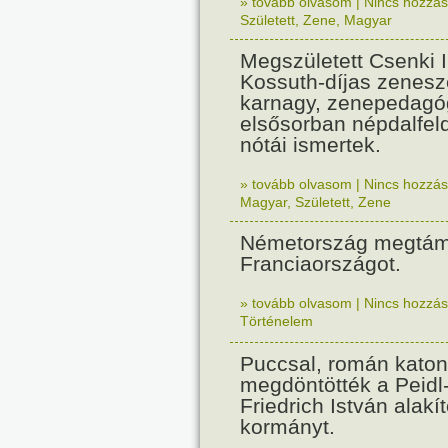
» tovább olvasom
|
Nincs hozzász
Született
,
Zene
,
Magyar
Megszületett Csenki 
Kossuth-díjas zenesz
karnagy, zenepedagó
elsősorban népdalfel
nótái ismertek.
» tovább olvasom
|
Nincs hozzász
Magyar
,
Született
,
Zene
Németország megtám
Franciaországot.
» tovább olvasom
|
Nincs hozzász
Történelem
Puccsal, román katon
megdöntötték a Peidl
Friedrich István alakít
kormányt.