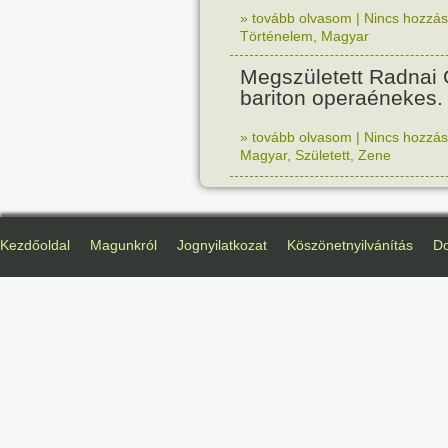
» tovább olvasom
|
Nincs hozzász
Történelem
,
Magyar
Megszületett Radnai
bariton operaénekes.
» tovább olvasom
|
Nincs hozzász
Magyar
,
Született
,
Zene
Kezdőoldal
Magunkról
Jognyilatkozat
Köszönetnyilvánítás
D