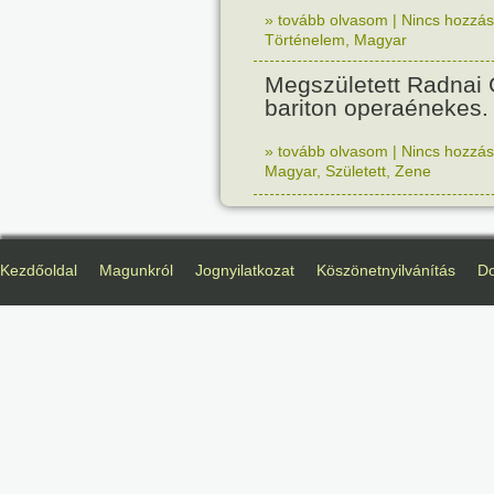
» tovább olvasom
|
Nincs hozzász
Történelem
,
Magyar
Megszületett Radnai
bariton operaénekes.
» tovább olvasom
|
Nincs hozzász
Magyar
,
Született
,
Zene
Kezdőoldal
Magunkról
Jognyilatkozat
Köszönetnyilvánítás
D