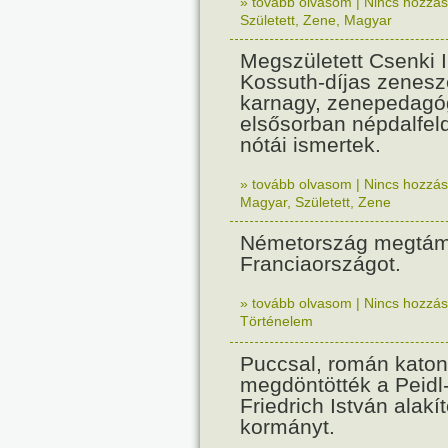
» tovább olvasom
|
Nincs hozzász
Született
,
Zene
,
Magyar
Megszületett Csenki 
Kossuth-díjas zenesz
karnagy, zenepedagó
elsősorban népdalfel
nótái ismertek.
» tovább olvasom
|
Nincs hozzász
Magyar
,
Született
,
Zene
Németország megtám
Franciaországot.
» tovább olvasom
|
Nincs hozzász
Történelem
Puccsal, román katon
megdöntötték a Peidl
Friedrich István alakít
kormányt.