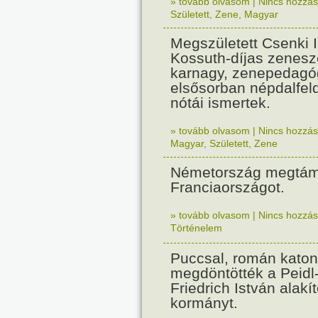
» tovább olvasom
|
Nincs hozzász
Született
,
Zene
,
Magyar
Megszületett Csenki 
Kossuth-díjas zenesz
karnagy, zenepedagó
elsősorban népdalfel
nótái ismertek.
» tovább olvasom
|
Nincs hozzász
Magyar
,
Született
,
Zene
Németország megtám
Franciaországot.
» tovább olvasom
|
Nincs hozzász
Történelem
Puccsal, román katon
megdöntötték a Peidl
Friedrich István alakít
kormányt.