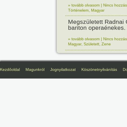
» tovább olvasom
|
Nincs hozzász
Történelem
,
Magyar
Megszületett Radnai
bariton operaénekes.
» tovább olvasom
|
Nincs hozzász
Magyar
,
Született
,
Zene
Kezdőoldal
Magunkról
Jognyilatkozat
Köszönetnyilvánítás
D