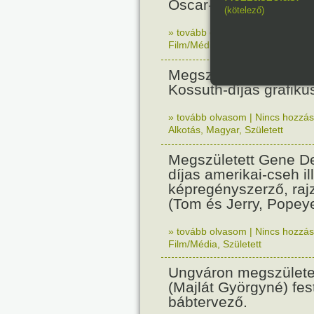
Oscar-díjas olasz fil
(kötelező)
» tovább olvasom
|
Nincs hozzász
Film/Média
,
Született
Megszületett Reich Ká
Kossuth-díjas grafik
» tovább olvasom
|
Nincs hozzász
Alkotás
,
Magyar
,
Született
Megszületett Gene De
díjas amerikai-cseh ill
képregényszerző, raj
(Tom és Jerry, Popeye
» tovább olvasom
|
Nincs hozzász
Film/Média
,
Született
Ungváron megszületet
(Majlát Györgyné) fest
bábtervező.