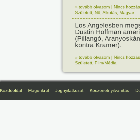
» tovább olvasom
|
Nincs hozzász
Született
,
Nő
,
Alkotás
,
Magyar
Los Angelesben megs
Dustin Hoffman ameri
(Pillangó, Aranyoská
kontra Kramer).
» tovább olvasom
|
Nincs hozzász
Született
,
Film/Média
Kezdőoldal
Magunkról
Jognyilatkozat
Köszönetnyilvánítás
D