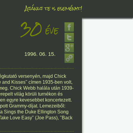
Ajánlj te is eseményt!
30
éve
éve
1996. 06. 15.
8. 07.
éve
ségkutató versenyén, majd Chick
 and Kisses" címen 1935-ben volt,
t meg. Chick Webb halála után 1939-
repelt világ körüli turnékon és
8. 07.
en egyre kevesebbet koncertezett.
pott Grammy-díjat. Lemezeiből:
éve
la Sings the Duke Ellington Song
 "Take Love Easy" (Joe Pass), "Back