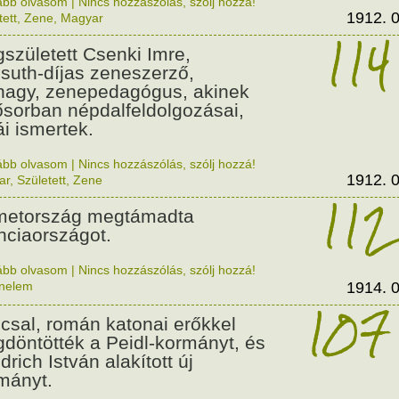
ább olvasom
|
Nincs hozzászólás, szólj hozzá!
1912. 0
tett
,
Zene
,
Magyar
114
született Csenki Imre,
suth-díjas zeneszerző,
nagy, zenepedagógus, akinek
ősorban népdalfeldolgozásai,
ái ismertek.
ább olvasom
|
Nincs hozzászólás, szólj hozzá!
1912. 0
ar
,
Született
,
Zene
112
etország megtámadta
nciaországot.
ább olvasom
|
Nincs hozzászólás, szólj hozzá!
énelem
1914. 0
107
csal, román katonai erőkkel
döntötték a Peidl-kormányt, és
drich István alakított új
mányt.