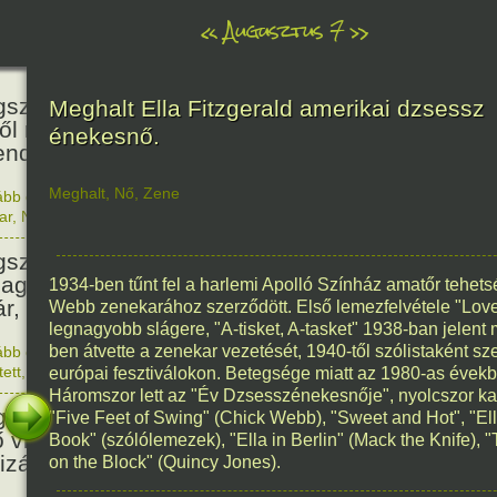
«
Augusztus 7
»
466
született Báthori Erzsébet,
Meghalt Ella Fitzgerald amerikai dzsessz
ről rémséges és kegyetlen
énekesnő.
endák éltek.
Meghalt
,
Nő
,
Zene
ább olvasom
|
Nincs hozzászólás, szólj hozzá!
1560. 0
ar
,
Nő
,
Történelem
201
született Kondor Gusztáv
llagász, matematikus, egyetemi
1934-ben tűnt fel a harlemi Apolló Színház amatőr tehet
ár, akadémikus.
Webb zenekarához szerződött. Első lemezfelvétele "Love
legnagyobb slágere, "A-tisket, A-tasket" 1938-ban jelen
ben átvette a zenekar vezetését, 1940-től szólistaként sze
ább olvasom
|
Nincs hozzászólás, szólj hozzá!
1825. 0
tett
,
Technika
,
Magyar
európai fesztiválokon. Betegsége miatt az 1980-as évekb
150
Háromszor lett az "Év Dzsesszénekesnője", nyolcszor ka
született Mata Hari, a híres
"Five Feet of Swing" (Chick Webb), "Sweet and Hot", "El
ő világháborús táncosnő,
Book" (szólólemezek), "Ella in Berlin" (Mack the Knife),
tizán és kém.
on the Block" (Quincy Jones).