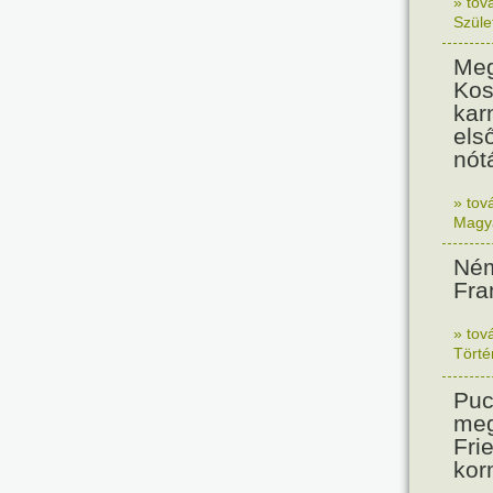
» tov
Szüle
Meg
Kos
kar
els
nót
» tov
Magy
Ném
Fra
» tov
Tört
Puc
meg
Frie
kor