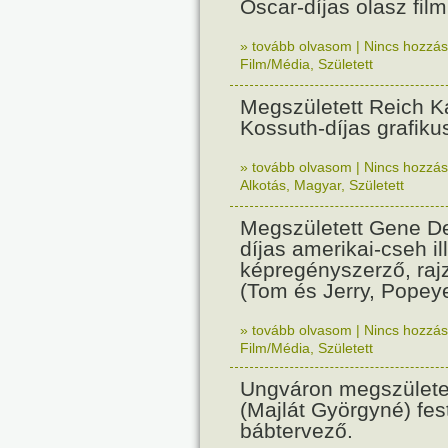
Oscar-díjas olasz fil
» tovább olvasom
|
Nincs hozzász
Film/Média
,
Született
Megszületett Reich Ká
Kossuth-díjas grafik
» tovább olvasom
|
Nincs hozzász
Alkotás
,
Magyar
,
Született
Megszületett Gene De
díjas amerikai-cseh ill
képregényszerző, raj
(Tom és Jerry, Popeye
» tovább olvasom
|
Nincs hozzász
Film/Média
,
Született
Ungváron megszületet
(Majlát Györgyné) fest
bábtervező.