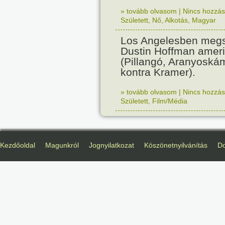
» tovább olvasom
|
Nincs hozzász
Született
,
Nő
,
Alkotás
,
Magyar
Los Angelesben megs
Dustin Hoffman ameri
(Pillangó, Aranyoská
kontra Kramer).
» tovább olvasom
|
Nincs hozzász
Született
,
Film/Média
Kezdőoldal
Magunkról
Jognyilatkozat
Köszönetnyilvánítás
D