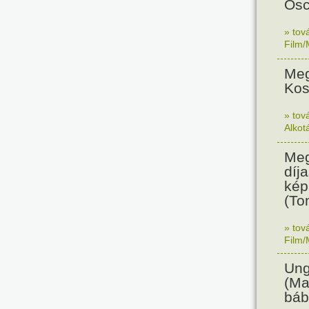
Osc
» tov
Film/
Meg
Kos
» tov
Alkot
Meg
díja
kép
(To
» tov
Film/
Ung
(Ma
báb