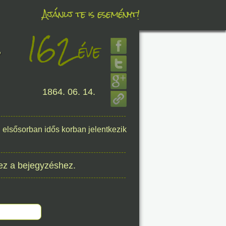
Ajánlj te is eseményt!
162
éve
éve
,
1864. 06. 14.
8. 08.
éve
i elsősorban idős korban jelentkezik
ez a bejegyzéshez.
8. 08.
éve