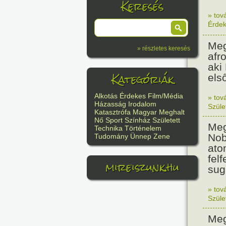
Keresés
» tov
Érde
Meg
» részletes keresés
afr
aki
Kategóriák
els
Alkotás
Érdekes
Film/Média
» tov
Házasság
Irodalom
Szüle
Katasztrófa
Magyar
Meghalt
Nő
Sport
Színház
Született
Meg
Technika
Történelem
Nob
Tudomány
Ünnep
Zene
ato
felf
mireiszunk.hu
sug
» tov
Szüle
Meg