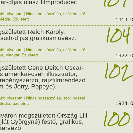
ar-díjas olasz filmproducer.
ább olvasom
|
Nincs hozzászólás, szólj hozzá!
Média
,
Született
1919. 0
104
született Reich Károly,
suth-díjas grafikusművész.
ább olvasom
|
Nincs hozzászólás, szólj hozzá!
ás
,
Magyar
,
Született
1922. 0
102
született Gene Deitch Oscar-
s amerikai-cseh illusztrátor,
regényszerző, rajzfilmrendező
m és Jerry, Popeye).
ább olvasom
|
Nincs hozzászólás, szólj hozzá!
1924. 0
Média
,
Született
100
váron megszületett Ország Lili
jlát Györgyné) festő, grafikus,
tervező.