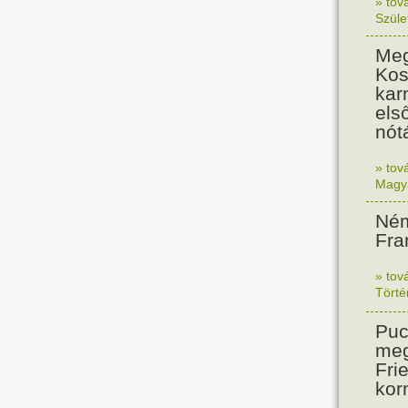
» tov
Szüle
Meg
Kos
kar
els
nót
» tov
Magy
Ném
Fra
» tov
Tört
Puc
meg
Frie
kor