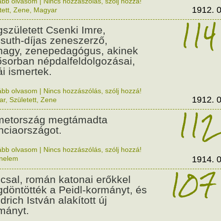
ább olvasom
|
Nincs hozzászólás, szólj hozzá!
1912. 0
tett
,
Zene
,
Magyar
114
született Csenki Imre,
suth-díjas zeneszerző,
nagy, zenepedagógus, akinek
ősorban népdalfeldolgozásai,
ái ismertek.
ább olvasom
|
Nincs hozzászólás, szólj hozzá!
1912. 0
ar
,
Született
,
Zene
112
etország megtámadta
nciaországot.
ább olvasom
|
Nincs hozzászólás, szólj hozzá!
énelem
1914. 0
107
csal, román katonai erőkkel
döntötték a Peidl-kormányt, és
drich István alakított új
mányt.