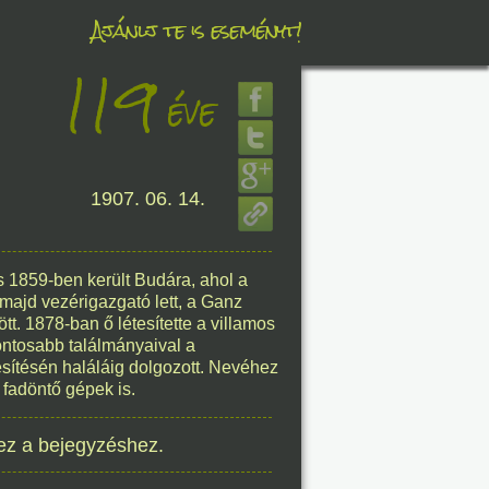
Ajánlj te is eseményt!
119
éve
éve
1907. 06. 14.
8. 07.
éve
 1859-ben került Budára, ahol a
majd vezérigazgató lett, a Ganz
tt. 1878-ban ő létesítette a villamos
fontosabb találmányaival a
8. 07.
esítésén haláláig dolgozott. Nevéhez
fadöntő gépek is.
éve
ez a bejegyzéshez.