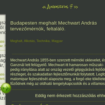
«
Augusztus 7
»
466
született Báthori Erzsébet,
Budapesten meghalt Mechwart András
ről rémséges és kegyetlen
tervezőmérnök, feltaláló.
endák éltek.
Meghalt
,
Alkotás
,
Technika
,
Magyar
ább olvasom
|
Nincs hozzászólás, szólj hozzá!
1560. 0
ar
,
Nő
,
Történelem
201
született Kondor Gusztáv
llagász, matematikus, egyetemi
Mechwart András 1855-ben szerzett mérnöki oklevelet, és
ár, akadémikus.
Ganznál lett felügyelő. Mechwart itt hamarosan műszaki- 
pedig irányítása alatt az ország vezető gépgyárává fejlődö
részleget, és szakadatlan fejlesztőmunkát folytatott. Leg
ább olvasom
|
Nincs hozzászólás, szólj hozzá!
1825. 0
tett
,
Technika
,
Magyar
malomipar fejlesztését alapozta meg, a forgó eke tökélet
150
fűződnek még az oldható tengelykapcsolók és a villamos 
született Mata Hari, a híres
ő világháborús táncosnő,
Eddig nem érkezett hozzászólás ehh
tizán és kém.