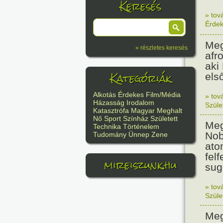
Keresés
» tov
Érde
Meg
» részletes keresés
afr
aki
Kategóriák
els
Alkotás
Érdekes
Film/Média
» tov
Házasság
Irodalom
Szüle
Katasztrófa
Magyar
Meghalt
Nő
Sport
Színház
Született
Meg
Technika
Történelem
Nob
Tudomány
Ünnep
Zene
ato
felf
mireiszunk.hu
sug
» tov
Szüle
Meg