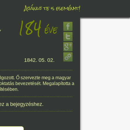
Ajánlj te is eseményt!
184
éve
éve
,
1842. 05. 02.
8. 08.
éve
lgozott. Ő szervezte meg a magyar
 oktatás bevezetését. Megalapította a
ítésében.
ez a bejegyzéshez.
8. 08.
éve