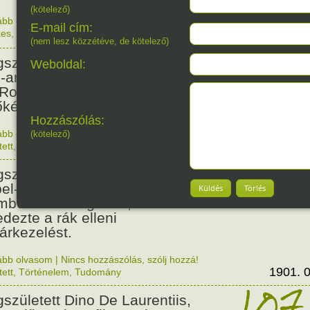
(kötelező)
ább olvasom
|
Nincs hozzászólás, szólj hozzá!
E-mail cím:
kes
,
Magyar
1840. 0
160
(nem lesz közzétéve, de kötelező)
született Matthew A. Henson
Weboldal:
o-amerikai származású segítő,
 Robert Peary felfedezővel
őként járt az Északi-sarkon.
Hozzászólás:
ább olvasom
|
Nincs hozzászólás, szólj hozzá!
(kötelező)
1866. 0
tett
,
Érdekes
125
született Ernest Lawrence,
el-díjas amerikai fizikus, aki az
Küldés
Törlés
mbombán dolgozott, és
edezte a rák elleni
árkezelést.
ább olvasom
|
Nincs hozzászólás, szólj hozzá!
1901. 0
tett
,
Történelem
,
Tudomány
107
született Dino De Laurentiis,