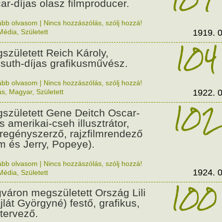
ar-díjas olasz filmproducer.
ább olvasom
|
Nincs hozzászólás, szólj hozzá!
Média
,
Született
1919. 0
104
született Reich Károly,
suth-díjas grafikusművész.
ább olvasom
|
Nincs hozzászólás, szólj hozzá!
ás
,
Magyar
,
Született
1922. 0
102
született Gene Deitch Oscar-
s amerikai-cseh illusztrátor,
regényszerző, rajzfilmrendező
m és Jerry, Popeye).
ább olvasom
|
Nincs hozzászólás, szólj hozzá!
1924. 0
Média
,
Született
100
váron megszületett Ország Lili
jlát Györgyné) festő, grafikus,
tervező.