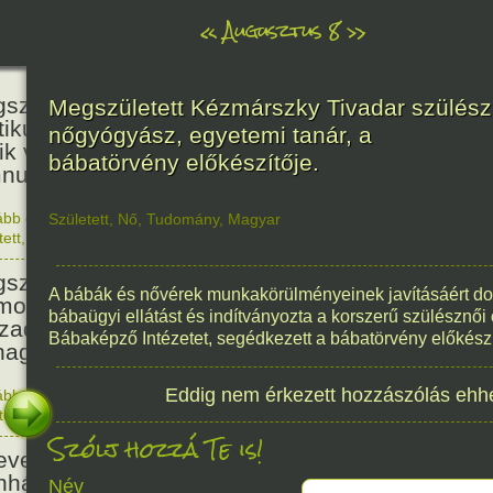
«
Augusztus 8
»
236
született Kölcsey Ferenc költő,
Megszületett Kézmárszky Tivadar szülész
itikus, akadémikus, a reformkor
nőgyógyász, egyetemi tanár, a
ik vezéregyénisége, a nemzeti
bábatörvény előkészítője.
nusz költője.
ább olvasom
|
1 hozzászólás, szólj Te is hozzá!
Született
,
Nő
,
Tudomány
,
Magyar
1790. 0
tett
,
Történelem
,
Zene
,
Magyar
336
született Mikes Kelemen
A bábák és nővérek munkakörülményeinek javításáért do
oáríró, műfordító, a XVIII.
bábaügyi ellátást és indítványozta a korszerű szülésznői
zadi magyar prózairodalom
Bábaképző Intézetet, segédkezett a bábatörvény előkész
nagyobb alakja.
Eddig nem érkezett hozzászólás ehh
ább olvasom
|
1 hozzászólás, szólj Te is hozzá!
1690. 0
tett
,
Történelem
,
Irodalom
,
Magyar
186
Szólj hozzá Te is!
evezték a Pesti Magyar
nházat Nemzeti Színháznak.
Név