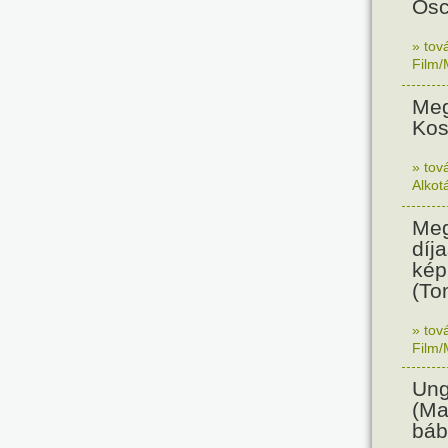
Osc
» tov
Film/
Meg
Kos
» tov
Alkot
Meg
díja
kép
(To
» tov
Film/
Ung
(Ma
báb