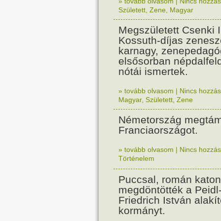
» tovább olvasom
|
Nincs hozzász
Született
,
Zene
,
Magyar
Megszületett Csenki 
Kossuth-díjas zenesz
karnagy, zenepedagó
elsősorban népdalfel
nótái ismertek.
» tovább olvasom
|
Nincs hozzász
Magyar
,
Született
,
Zene
Németország megtám
Franciaországot.
» tovább olvasom
|
Nincs hozzász
Történelem
Puccsal, román katon
megdöntötték a Peidl
Friedrich István alakít
kormányt.