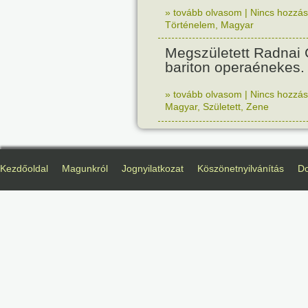
» tovább olvasom
|
Nincs hozzász
Történelem
,
Magyar
Megszületett Radnai
bariton operaénekes.
» tovább olvasom
|
Nincs hozzász
Magyar
,
Született
,
Zene
Kezdőoldal
Magunkról
Jognyilatkozat
Köszönetnyilvánítás
D