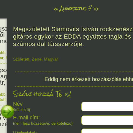
«
Augusztus 7
»
466
született Báthori Erzsébet,
Megszületett Slamovits István rockzenész
ről rémséges és kegyetlen
gitáros egykor az EDDA együttes tagja és
endák éltek.
számos dal társszerzője.
ább olvasom
|
Nincs hozzászólás, szólj hozzá!
1560. 0
ar
,
Nő
,
Történelem
Született
,
Zene
,
Magyar
201
született Kondor Gusztáv
llagász, matematikus, egyetemi
Eddig nem érkezett hozzászólás ehh
ár, akadémikus.
Szólj hozzá Te is!
ább olvasom
|
Nincs hozzászólás, szólj hozzá!
1825. 0
tett
,
Technika
,
Magyar
150
Név
(kötelező)
született Mata Hari, a híres
ő világháborús táncosnő,
E-mail cím:
tizán és kém.
(nem lesz közzétéve, de kötelező)