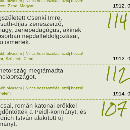
ább olvasom
|
Nincs hozzászólás, szólj hozzá!
1912. 0
tett
,
Zene
,
Magyar
114
született Csenki Imre,
suth-díjas zeneszerző,
nagy, zenepedagógus, akinek
ősorban népdalfeldolgozásai,
ái ismertek.
ább olvasom
|
Nincs hozzászólás, szólj hozzá!
1912. 0
ar
,
Született
,
Zene
112
etország megtámadta
nciaországot.
ább olvasom
|
Nincs hozzászólás, szólj hozzá!
énelem
1914. 0
107
csal, román katonai erőkkel
döntötték a Peidl-kormányt, és
drich István alakított új
mányt.