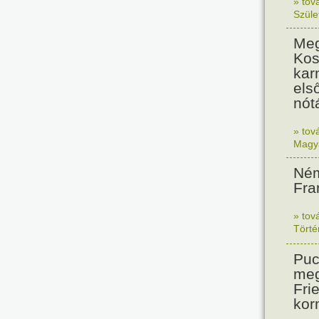
» tov
Szüle
Meg
Kos
kar
els
nót
» tov
Magy
Ném
Fra
» tov
Tört
Puc
meg
Frie
kor