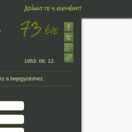
Ajánlj te is eseményt!
73
éve
éve
,
8. 07.
1953. 06. 12.
éve
ez a bejegyzéshez.
8. 07.
éve