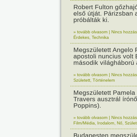
Robert Fulton gőzhaj
első útját. Párizsban
próbálták ki.
» tovább olvasom
|
Nincs hozzász
Érdekes
,
Technika
Megszületett Angelo R
apostoli nuncius volt
második világháború a
» tovább olvasom
|
Nincs hozzász
Született
,
Történelem
Megszületett Pamela
Travers ausztrál írón
Poppins).
» tovább olvasom
|
Nincs hozzász
Film/Média
,
Irodalom
,
Nő
,
Szület
Budapesten megszület