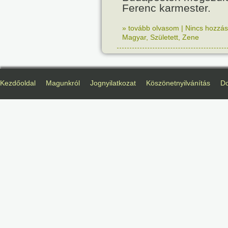
Ferenc karmester.
» tovább olvasom
|
Nincs hozzász
Magyar
,
Született
,
Zene
Kezdőoldal
Magunkról
Jognyilatkozat
Köszönetnyilvánítás
D