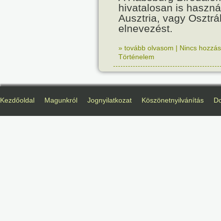
hivatalosan is haszná
Ausztria, vagy Osztr
elnevezést.
» tovább olvasom
|
Nincs hozzász
Történelem
Kezdőoldal
Magunkról
Jognyilatkozat
Köszönetnyilvánítás
D