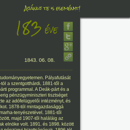
Ajánlj te is eseményt!
183
éve
éve
1843. 06. 08.
8. 08.
éve
ti tudományegyetemen. Pályafutását
l a szentgotthárdi, 1881-től a
árti programmal. A Deák-párt és a
rig pénzügyminiszteri tisztséget
zte az adófelügyelői intézményt, és
nkot. 1878-tól mintagazdasággá
8. 08.
vasmarha-tenyészetével. 1881-től
zött, majd 1907-től haláláig az
éve
k elnöke volt. 1891. és 1898. között
áz pénzügyi bizottságának, 1896-tól