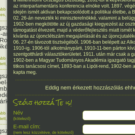
az interparlamentáris konferencia elnöke volt. 1897. vég
ább olvasom
|
Nincs hozzászólás, szólj hozzá!
idején ismét aktívan bekapcsolódott a politikai életbe, a
kes
,
Magyar
1840. 0
02. 26-án nevezték ki miniszterelnökké, valamint a belügymi
160
1902-ben megkötötte az új gazdasági kiegyezést az oszt
született Matthew A. Henson
támogatást élvezett, majd a véderőfejlesztés miatt ismét 
o-amerikai származású segítő,
kívánta az újonclétszám megajánlását és az újoncjutaléko
 Robert Peary felfedezővel
06. 27-én távozott tisztségéből. 1906-ban belépett az Al
őként járt az Északi-sarkon.
1910-ig. 1906-tól alkotmánypárti, 1910-11-ben párton kív
szentgotthárdi választókerületet. 1911. után már csak a g
ább olvasom
|
Nincs hozzászólás, szólj hozzá!
1902-ben a Magyar Tudományos Akadémia igazgató tagjáv
1866. 0
tett
,
Érdekes
titkos tanácsosi címet, 1893-ban a Lipót-rend, 1902-ben 
125
kapta meg.
született Ernest Lawrence,
el-díjas amerikai fizikus, aki az
Eddig nem érkezett hozzászólás ehh
mbombán dolgozott, és
edezte a rák elleni
Szólj hozzá Te is!
árkezelést.
Név
ább olvasom
|
Nincs hozzászólás, szólj hozzá!
1901. 0
tett
,
Történelem
,
Tudomány
(kötelező)
107
E-mail cím:
született Dino De Laurentiis,
(nem lesz közzétéve, de kötelező)