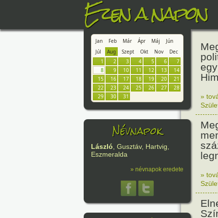
Ezen a napon
Jan
Feb
Már
Ápr
Máj
Jún
Meg
Júl
Aug
Szept
Okt
Nov
Dec
pol
1
2
3
4
5
6
7
egy
8
9
10
11
12
13
14
Him
15
16
17
18
19
20
21
22
23
24
25
26
27
28
» tov
29
30
31
Szüle
Meg
Névnapok
mem
szá
László
, Gusztáv, Hartvig,
leg
Eszmeralda
» névnapok eredete
» tov
Szüle
Eln
Szí