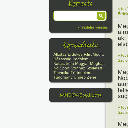
Keresés
» tov
Érde
Meg
» részletes keresés
afr
aki
Kategóriák
els
Alkotás
Érdekes
Film/Média
» tov
Házasság
Irodalom
Szüle
Katasztrófa
Magyar
Meghalt
Nő
Sport
Színház
Született
Meg
Technika
Történelem
Nob
Tudomány
Ünnep
Zene
ato
felf
mireiszunk.hu
sug
» tov
Szüle
Meg