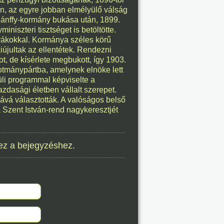
én, az egyre jobban elmélyülő válság
 Bánffy-kormány bukása után, 1899.
8. 08.
niszteri tisztséget is betöltötte.
rákokkal. Kormánya széles körű
éve
kiújultak az ellentétek. Rendezni
t, de kísérlete megbukott, így 1903.
kotmánypártba, amelynek elnöke lett
üli programmal képviselte a
azdasági életben vállalt szerepet.
á választották. A valóságos belső
8. 08.
a Szent István-rend nagykeresztjét
éve
ez a bejegyzéshez.
8. 08.