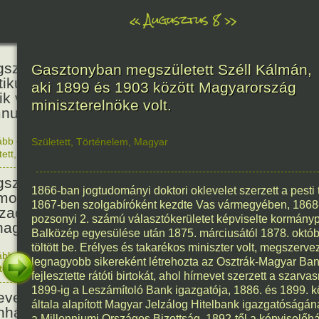
«
Augusztus 8
»
236
született Kölcsey Ferenc költő,
Gasztonyban megszületett Széll Kálmán,
itikus, akadémikus, a reformkor
aki 1899 és 1903 között Magyarország
ik vezéregyénisége, a nemzeti
miniszterelnöke volt.
nusz költője.
ább olvasom
|
1 hozzászólás, szólj Te is hozzá!
Született
,
Történelem
,
Magyar
1790. 0
tett
,
Történelem
,
Zene
,
Magyar
336
született Mikes Kelemen
1866-ban jogtudományi doktori oklevelet szerzett a pes
oáríró, műfordító, a XVIII.
1867-ben szolgabíróként kezdte Vas vármegyében, 1868-tó
zadi magyar prózairodalom
pozsonyi 2. számú választókerületet képviselte kormányp
nagyobb alakja.
Balközép egyesülése után 1875. márciusától 1878. októbe
töltött be. Erélyes és takarékos miniszter volt, megszerve
ább olvasom
|
1 hozzászólás, szólj Te is hozzá!
legnagyobb sikereként létrehozta az Osztrák-Magyar Ba
1690. 0
tett
,
Történelem
,
Irodalom
,
Magyar
186
fejlesztette rátóti birtokát, ahol hírnevet szerzett a szar
1899-ig a Leszámítoló Bank igazgatója, 1886. és 1899. kö
evezték a Pesti Magyar
általa alapított Magyar Jelzálog Hitelbank igazgatóságána
nházat Nemzeti Színháznak.
a Millenniumi Országos Bizottság, 1892-től a képviselőh