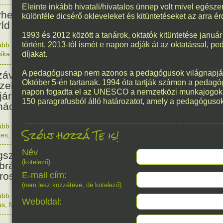
35
Eleinte inkább hivatali/hivatalos ünnep volt mivel egész
rhetővé vált az első ismert
különféle dicsérő okleveleket és kitüntetéseket az arra é
ld Wide Web oldal.
1993 és 2012 között a tanárok, oktatók kitüntetése januá
történt. 2013-tól ismét e napon adják át az oktatással, 
ább olvasom
|
Nincs hozzászólás, szólj hozzá!
ika
,
Érdekes
díjakat.
1991. 0
503
A pedagógusnap nem azonos a pedagógusok világnapjáva
závaszentdemeteri-nagyolaszi
Október 5-én tartanak. 1994 óta tartják számon a pedagó
zelem, ahol a magyarok
napon fogadta el az UNESCO a nemzetközi munkajogokról 
ljára győzték le a törököket
150 paragrafusból álló határozatot, amely a pedagógusok 
ács előtt.
ább olvasom
|
Nincs hozzászólás, szólj hozzá!
Szólj hozzá Te is!
1523. 0
kes
,
Magyar
,
Történelem
208
Név
született Marschalkó János
(kötelező)
brász, aki a Lánchíd
roszlánjait készítette.
E-mail cím:
(nem lesz közzétéve, de kötelező)
ább olvasom
|
Nincs hozzászólás, szólj hozzá!
Weboldal:
1818. 0
ás
,
Magyar
,
Született