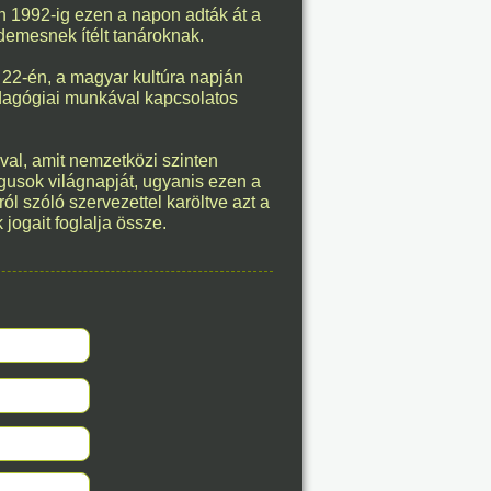
en 1992-ig ezen a napon adták át a
éve
rdemesnek ítélt tanároknak.
r 22-én, a magyar kultúra napján
pedagógiai munkával kapcsolatos
8. 06.
éve
l, amit nemzetközi szinten
gusok világnapját, ugyanis ezen a
szóló szervezettel karöltve azt a
jogait foglalja össze.
8. 06.
éve
8. 06.