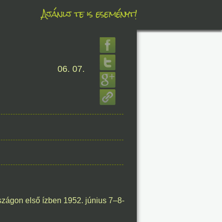
Ajánlj te is eseményt!
éve
06. 07.
8. 06.
éve
8. 06.
éve
szágon első ízben 1952. június 7–8-
8. 06.