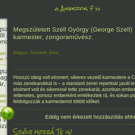
«
Augusztus 7
»
466
született Báthori Erzsébet,
Megszületett Széll György (George Szell)
ről rémséges és kegyetlen
karmester, zongoraművész.
endák éltek.
Magyar
,
Született
,
Zene
ább olvasom
|
Nincs hozzászólás, szólj hozzá!
1560. 0
ar
,
Nő
,
Történelem
201
született Kondor Gusztáv
llagász, matematikus, egyetemi
Hosszú ideig volt elismert, sikeres vezető karmestere a 
ár, akadémikus.
más zenekarokkal is – a standard zenei repertoár javát l
elsimert volt és sikeressé tette zenekarát, azonban embe
rettenetes, gonosz emberként emlékeztek rá, és sokan psz
ább olvasom
|
Nincs hozzászólás, szólj hozzá!
1825. 0
tett
,
Technika
,
Magyar
feldolgozzák a karmesterrel töltött időket.
150
született Mata Hari, a híres
Eddig nem érkezett hozzászólás ehh
ő világháborús táncosnő,
tizán és kém.
Szólj hozzá Te is!