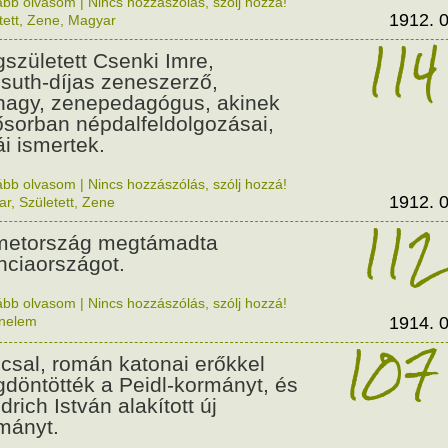
ább olvasom
|
Nincs hozzászólás, szólj hozzá!
1912. 0
tett
,
Zene
,
Magyar
114
született Csenki Imre,
suth-díjas zeneszerző,
nagy, zenepedagógus, akinek
ősorban népdalfeldolgozásai,
ái ismertek.
ább olvasom
|
Nincs hozzászólás, szólj hozzá!
1912. 0
ar
,
Született
,
Zene
112
etország megtámadta
nciaországot.
ább olvasom
|
Nincs hozzászólás, szólj hozzá!
énelem
1914. 0
107
csal, román katonai erőkkel
döntötték a Peidl-kormányt, és
drich István alakított új
mányt.