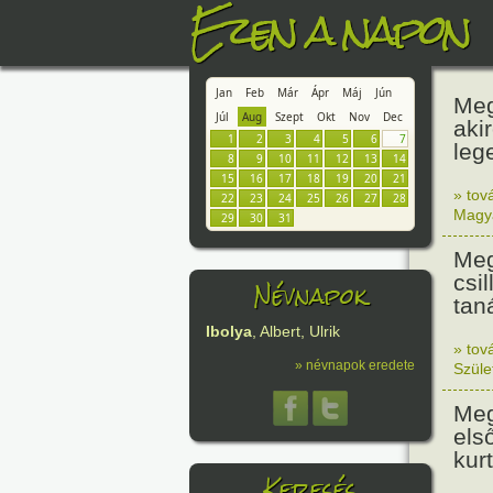
Ezen a napon
Jan
Feb
Már
Ápr
Máj
Jún
Meg
Júl
Aug
Szept
Okt
Nov
Dec
aki
1
2
3
4
5
6
7
leg
8
9
10
11
12
13
14
15
16
17
18
19
20
21
» tov
22
23
24
25
26
27
28
Magy
29
30
31
Meg
csi
Névnapok
tan
Ibolya
, Albert, Ulrik
» tov
» névnapok eredete
Szüle
Meg
els
kur
Keresés