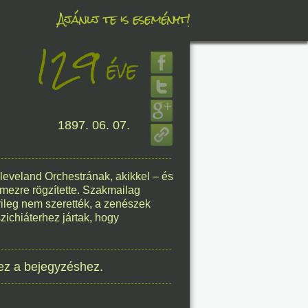
Ajánlj te is eseményt!
129
éve
éve
1897. 06. 07.
8. 07.
éve
Cleveland Orchestrának, akikkel – és
emezre rögzítette. Szakmailag
rileg nem szerették, a zenészek
ichiáterhez jártak, hogy
8. 07.
éve
ez a bejegyzéshez.