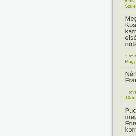
» tov
Szüle
Meg
Kos
kar
els
nót
» tov
Magy
Ném
Fra
» tov
Tört
Puc
meg
Frie
kor