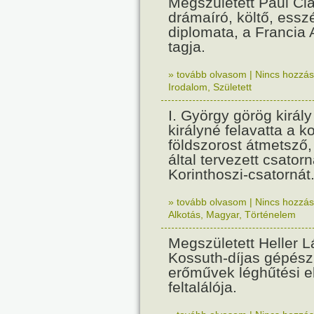
Megszületett Paul Cla
drámaíró, költő, essz
diplomata, a Francia
tagja.
» tovább olvasom
|
Nincs hozzász
Irodalom
,
Született
I. György görög királ
királyné felavatta a k
földszorost átmetsző,
által tervezett csatorn
Korinthoszi-csatornát
» tovább olvasom
|
Nincs hozzász
Alkotás
,
Magyar
,
Történelem
Megszületett Heller L
Kossuth-díjas gépés
erőművek léghűtési e
feltalálója.