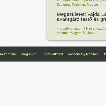
» tovább olvasom
|
Nincs hozzász
Született
,
Technika
,
Magyar
Megszületett Vajda La
avantgárd festő és gr
» tovább olvasom
|
Nincs hozzász
Alkotás
,
Magyar
,
Született
Kezdőoldal
Magunkról
Jognyilatkozat
Köszönetnyilvánítás
D