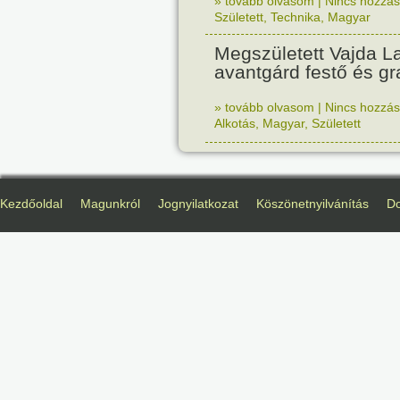
» tovább olvasom
|
Nincs hozzász
Született
,
Technika
,
Magyar
Megszületett Vajda La
avantgárd festő és gr
» tovább olvasom
|
Nincs hozzász
Alkotás
,
Magyar
,
Született
Kezdőoldal
Magunkról
Jognyilatkozat
Köszönetnyilvánítás
D