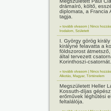
Megszületett Paul Cla
drámaíró, költő, essz
diplomata, a Francia
tagja.
» tovább olvasom
|
Nincs hozzász
Irodalom
,
Született
I. György görög királ
királyné felavatta a k
földszorost átmetsző,
által tervezett csatorn
Korinthoszi-csatornát
» tovább olvasom
|
Nincs hozzász
Alkotás
,
Magyar
,
Történelem
Megszületett Heller L
Kossuth-díjas gépés
erőművek léghűtési e
feltalálója.