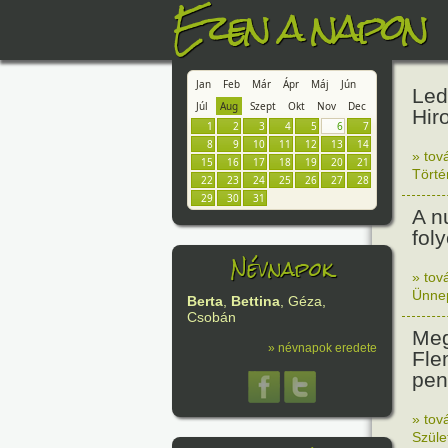
Ezen a napon
Jan
Feb
Már
Ápr
Máj
Jún
Led
Júl
Aug
Szept
Okt
Nov
Dec
Hir
1
2
3
4
5
6
7
8
9
10
11
12
13
14
» tov
15
16
17
18
19
20
21
Tört
22
23
24
25
26
27
28
29
30
31
A n
fol
Névnapok
» tov
Ünne
Berta
,
Bettina
, Géza,
Csobán
Meg
» névnapok eredete
Fle
peni
» tov
Szüle