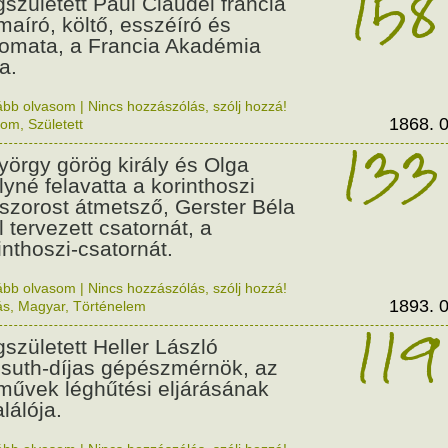
158
született Paul Claudel francia
maíró, költő, esszéíró és
lomata, a Francia Akadémia
a.
ább olvasom
|
Nincs hozzászólás, szólj hozzá!
1868. 0
lom
,
Született
133
György görög király és Olga
ályné felavatta a korinthoszi
dszorost átmetsző, Gerster Béla
l tervezett csatornát, a
inthoszi-csatornát.
ább olvasom
|
Nincs hozzászólás, szólj hozzá!
1893. 0
ás
,
Magyar
,
Történelem
119
született Heller László
suth-díjas gépészmérnök, az
művek léghűtési eljárásának
alálója.