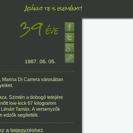
Ajánlj te is eseményt!
39
éve
éve
8. 06.
1987. 06. 05.
éve
 Marina Di Carrera városában
eiket.
8. 06.
aza. Szintén a dobogó tetejére
éve
elnőtt low-kick 67 kilogramm
 Lénárt Tamás. A versenyzők
n edzők segítették.
8. 06.
ez a bejegyzéshez.