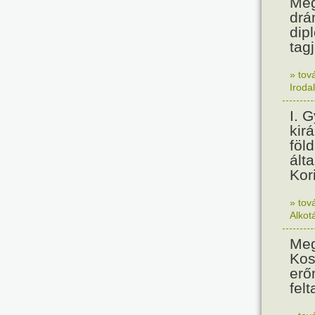
Meg
drá
dip
tagj
» tov
Iroda
I. 
kir
föl
álta
Kor
» tov
Alkot
Meg
Kos
erő
felt