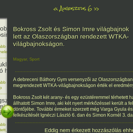
«
Augusztus 6
»
81
obták az első atombombát
Bokross Zsolt és Simon Imre világbajnok
osimára.
lett az Olaszországban rendezett WTKA-
világbajnokságon.
ább olvasom
|
Nincs hozzászólás, szólj hozzá!
énelem
1945. 0
48
Magyar
,
Sport
ukleáris fegyverek betiltásáért
yó harc világnapja
A debreceni Báthory Gym versenyzői az Olaszországban,
ább olvasom
|
Nincs hozzászólás, szólj hozzá!
megrendezett WTKA-világbajnokságon érték el eredmény
p
1978. 0
145
Bokross Zsolt két arany- és egy ezüstéremmel térhetett h
született Sir Alexander
állhatott Simon Imre, aki két nyert mérkőzéssel került a f
ming, Nobel-díjas angol orvos, a
döntőjébe. További érmeket szerzett még Varga Gyula és
cillin felfedezője.
felkészítését Ignéczi László 6. dan és Simon Kornél 3. da
ább olvasom
|
1 hozzászólás, szólj Te is hozzá!
1881. 0
tett
,
Alkotás
Eddig nem érkezett hozzászólás ehh