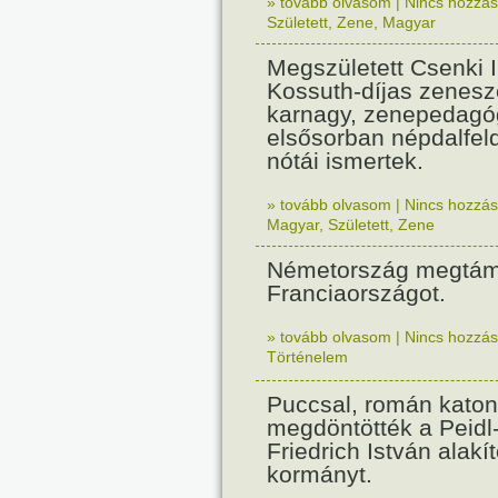
» tovább olvasom
|
Nincs hozzász
Született
,
Zene
,
Magyar
Megszületett Csenki 
Kossuth-díjas zenesz
karnagy, zenepedagó
elsősorban népdalfel
nótái ismertek.
» tovább olvasom
|
Nincs hozzász
Magyar
,
Született
,
Zene
Németország megtám
Franciaországot.
» tovább olvasom
|
Nincs hozzász
Történelem
Puccsal, román katon
megdöntötték a Peidl
Friedrich István alakít
kormányt.