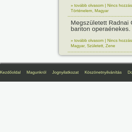
» tovább olvasom
|
Nincs hozzász
Történelem
,
Magyar
Megszületett Radnai
bariton operaénekes.
» tovább olvasom
|
Nincs hozzász
Magyar
,
Született
,
Zene
Kezdőoldal
Magunkról
Jognyilatkozat
Köszönetnyilvánítás
D