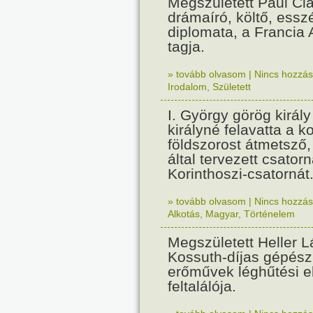
Megszületett Paul Cla
drámaíró, költő, essz
diplomata, a Francia
tagja.
» tovább olvasom
|
Nincs hozzász
Irodalom
,
Született
I. György görög királ
királyné felavatta a k
földszorost átmetsző,
által tervezett csatorn
Korinthoszi-csatornát
» tovább olvasom
|
Nincs hozzász
Alkotás
,
Magyar
,
Történelem
Megszületett Heller L
Kossuth-díjas gépés
erőművek léghűtési e
feltalálója.