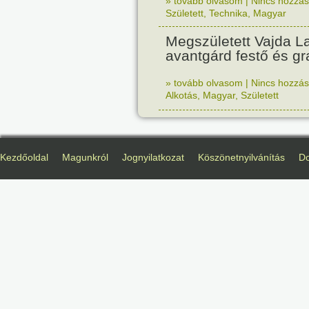
» tovább olvasom
|
Nincs hozzász
Született
,
Technika
,
Magyar
Megszületett Vajda La
avantgárd festő és gr
» tovább olvasom
|
Nincs hozzász
Alkotás
,
Magyar
,
Született
Kezdőoldal
Magunkról
Jognyilatkozat
Köszönetnyilvánítás
D