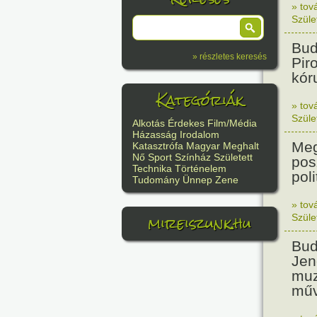
» tov
Szüle
Bud
» részletes keresés
Pir
kór
Kategóriák
» tov
Szüle
Alkotás
Érdekes
Film/Média
Házasság
Irodalom
Meg
Katasztrófa
Magyar
Meghalt
Nő
Sport
Színház
Született
pos
Technika
Történelem
poli
Tudomány
Ünnep
Zene
» tov
mireiszunk.hu
Szüle
Bud
Jen
muz
műv