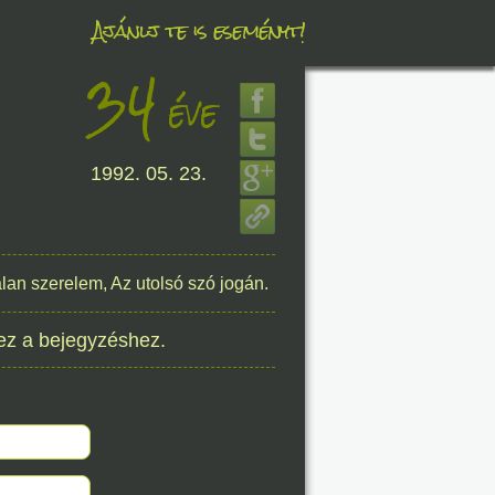
Ajánlj te is eseményt!
34
éve
éve
1992. 05. 23.
8. 07.
éve
lan szerelem, Az utolsó szó jogán.
ez a bejegyzéshez.
8. 07.
éve