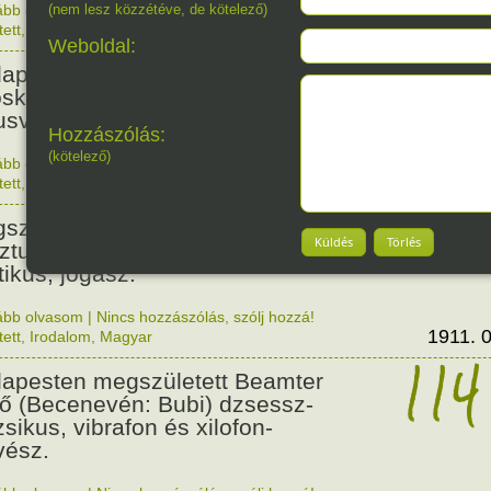
ább olvasom
(nem lesz közzétéve, de kötelező)
|
Nincs hozzászólás, szólj hozzá!
1876. 0
tett
,
Történelem
,
Nő
128
Weboldal:
apesten megszületett Szalmás
oska zenetanárnő, zeneszerző,
usvezető.
Hozzászólás:
(kötelező)
ább olvasom
|
Nincs hozzászólás, szólj hozzá!
1898. 0
tett
,
Nő
,
Zene
,
Magyar
115
született Bibó István,
Küldés
Törlés
ztumusz Széchenyi-díjas író,
tikus, jogász.
ább olvasom
|
Nincs hozzászólás, szólj hozzá!
1911. 0
tett
,
Irodalom
,
Magyar
114
apesten megszületett Beamter
ő (Becenevén: Bubi) dzsessz-
sikus, vibrafon és xilofon-
ész.