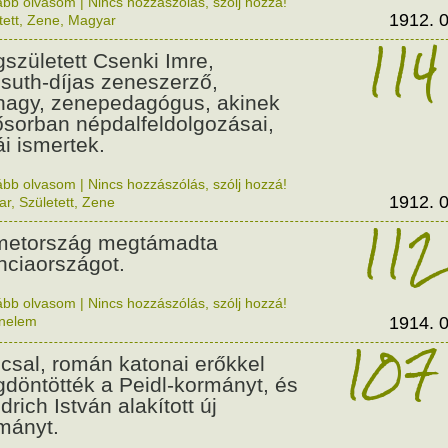
ább olvasom
|
Nincs hozzászólás, szólj hozzá!
1912. 0
tett
,
Zene
,
Magyar
114
született Csenki Imre,
suth-díjas zeneszerző,
nagy, zenepedagógus, akinek
ősorban népdalfeldolgozásai,
ái ismertek.
ább olvasom
|
Nincs hozzászólás, szólj hozzá!
1912. 0
ar
,
Született
,
Zene
112
etország megtámadta
nciaországot.
ább olvasom
|
Nincs hozzászólás, szólj hozzá!
énelem
1914. 0
107
csal, román katonai erőkkel
döntötték a Peidl-kormányt, és
drich István alakított új
mányt.