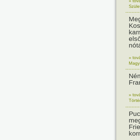
» tov
Szüle
Meg
Kos
kar
els
nót
» tov
Magy
Ném
Fra
» tov
Tört
Puc
meg
Frie
kor