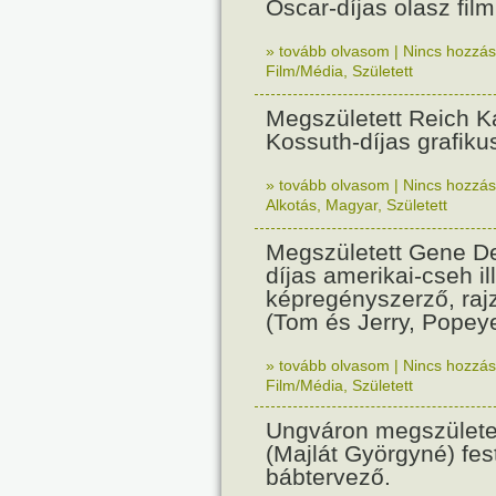
Oscar-díjas olasz fil
» tovább olvasom
|
Nincs hozzász
Film/Média
,
Született
Megszületett Reich Ká
Kossuth-díjas grafik
» tovább olvasom
|
Nincs hozzász
Alkotás
,
Magyar
,
Született
Megszületett Gene De
díjas amerikai-cseh ill
képregényszerző, raj
(Tom és Jerry, Popeye
» tovább olvasom
|
Nincs hozzász
Film/Média
,
Született
Ungváron megszületet
(Majlát Györgyné) fest
bábtervező.