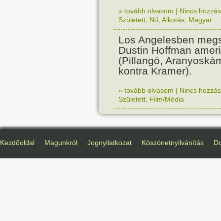
» tovább olvasom
|
Nincs hozzász
Született
,
Nő
,
Alkotás
,
Magyar
Los Angelesben megs
Dustin Hoffman ameri
(Pillangó, Aranyoská
kontra Kramer).
» tovább olvasom
|
Nincs hozzász
Született
,
Film/Média
Kezdőoldal
Magunkról
Jognyilatkozat
Köszönetnyilvánítás
D