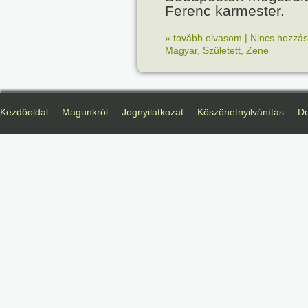
Ferenc karmester.
» tovább olvasom
|
Nincs hozzász
Magyar
,
Született
,
Zene
Kezdőoldal
Magunkról
Jognyilatkozat
Köszönetnyilvánítás
D