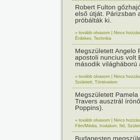
Robert Fulton gőzhaj
első útját. Párizsban
próbálták ki.
» tovább olvasom
|
Nincs hozzász
Érdekes
,
Technika
Megszületett Angelo R
apostoli nuncius volt
második világháború a
» tovább olvasom
|
Nincs hozzász
Született
,
Történelem
Megszületett Pamela
Travers ausztrál írón
Poppins).
» tovább olvasom
|
Nincs hozzász
Film/Média
,
Irodalom
,
Nő
,
Szület
Budapesten megszület