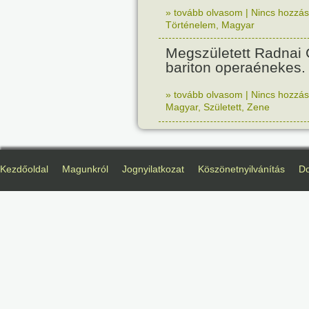
» tovább olvasom
|
Nincs hozzász
Történelem
,
Magyar
Megszületett Radnai
bariton operaénekes.
» tovább olvasom
|
Nincs hozzász
Magyar
,
Született
,
Zene
Kezdőoldal
Magunkról
Jognyilatkozat
Köszönetnyilvánítás
D