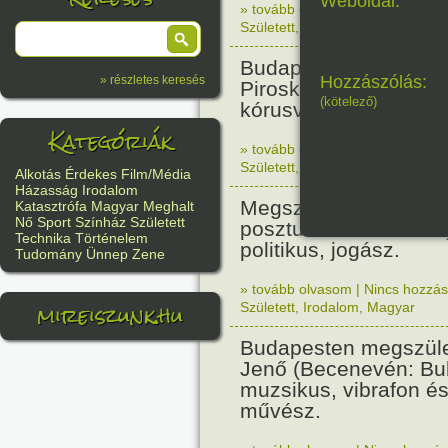
Weboldal:
» tovább olvasom
|
Nincs hozzász
Született
,
Történelem
,
Nő
Budapesten megszüle
Hozzászólás:
» részletes keresés
Piroska zenetanárnő,
(kötelező)
kórusvezető.
Kategóriák
» tovább olvasom
|
Nincs hozzász
Született
,
Nő
,
Zene
,
Magyar
Alkotás
Érdekes
Film/Média
Házasság
Irodalom
Megszületett Bibó Ist
Katasztrófa
Magyar
Meghalt
Nő
Sport
Színház
Született
posztumusz Széchenyi
Technika
Történelem
politikus, jogász.
Tudomány
Ünnep
Zene
» tovább olvasom
|
Nincs hozzász
mireiszunk.hu
Született
,
Irodalom
,
Magyar
Budapesten megszüle
Jenő (Becenevén: Bub
muzsikus, vibrafon és
művész.