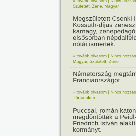
» tovább olvasom
|
Nincs hozzász
Született
,
Zene
,
Magyar
Megszületett Csenki 
Kossuth-díjas zenesz
karnagy, zenepedagó
elsősorban népdalfel
nótái ismertek.
» tovább olvasom
|
Nincs hozzász
Magyar
,
Született
,
Zene
Németország megtám
Franciaországot.
» tovább olvasom
|
Nincs hozzász
Történelem
Puccsal, román katon
megdöntötték a Peidl
Friedrich István alakít
kormányt.