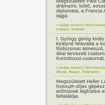
Megszületett Paul Cla
drámaíró, költő, essz
diplomata, a Francia
tagja.
» tovább olvasom
|
Nincs hozzász
Irodalom
,
Született
I. György görög királ
királyné felavatta a k
földszorost átmetsző,
által tervezett csatorn
Korinthoszi-csatornát
» tovább olvasom
|
Nincs hozzász
Alkotás
,
Magyar
,
Történelem
Megszületett Heller L
Kossuth-díjas gépés
erőművek léghűtési e
feltalálója.