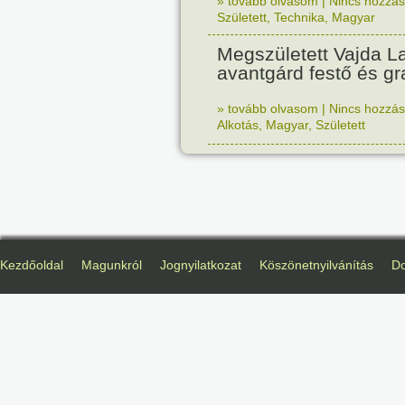
» tovább olvasom
|
Nincs hozzász
Született
,
Technika
,
Magyar
Megszületett Vajda La
avantgárd festő és gr
» tovább olvasom
|
Nincs hozzász
Alkotás
,
Magyar
,
Született
Kezdőoldal
Magunkról
Jognyilatkozat
Köszönetnyilvánítás
D