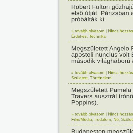
Robert Fulton gőzhaj
első útját. Párizsban
próbálták ki.
» tovább olvasom
|
Nincs hozzász
Érdekes
,
Technika
Megszületett Angelo R
apostoli nuncius volt
második világháború a
» tovább olvasom
|
Nincs hozzász
Született
,
Történelem
Megszületett Pamela
Travers ausztrál írón
Poppins).
» tovább olvasom
|
Nincs hozzász
Film/Média
,
Irodalom
,
Nő
,
Szület
Budapesten megszület