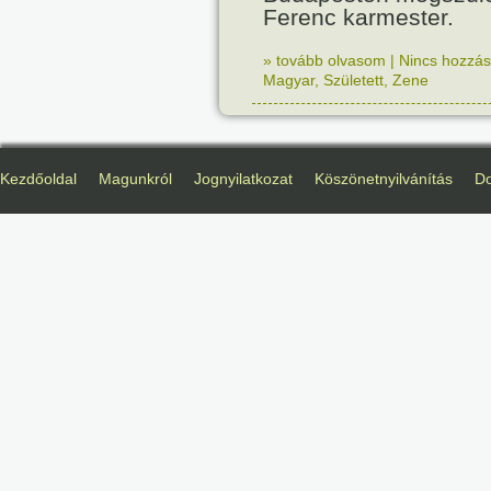
Ferenc karmester.
» tovább olvasom
|
Nincs hozzász
Magyar
,
Született
,
Zene
Kezdőoldal
Magunkról
Jognyilatkozat
Köszönetnyilvánítás
D