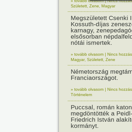
» tovább olvasom
|
Nincs hozzász
Született
,
Zene
,
Magyar
Megszületett Csenki 
Kossuth-díjas zenesz
karnagy, zenepedagó
elsősorban népdalfel
nótái ismertek.
» tovább olvasom
|
Nincs hozzász
Magyar
,
Született
,
Zene
Németország megtám
Franciaországot.
» tovább olvasom
|
Nincs hozzász
Történelem
Puccsal, román katon
megdöntötték a Peidl
Friedrich István alakít
kormányt.