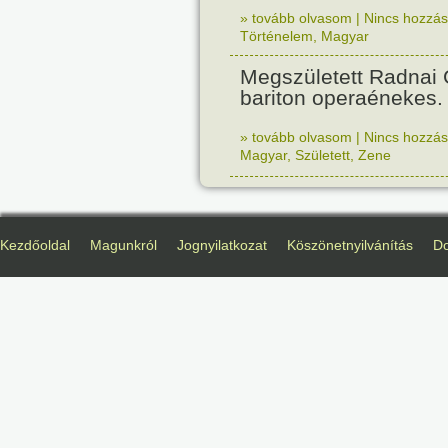
» tovább olvasom
|
Nincs hozzász
Történelem
,
Magyar
Megszületett Radnai
bariton operaénekes.
» tovább olvasom
|
Nincs hozzász
Magyar
,
Született
,
Zene
Kezdőoldal
Magunkról
Jognyilatkozat
Köszönetnyilvánítás
D