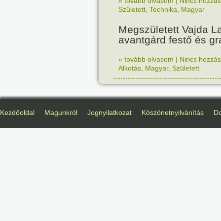
» tovább olvasom
|
Nincs hozzász
Született
,
Technika
,
Magyar
Megszületett Vajda La
avantgárd festő és gr
» tovább olvasom
|
Nincs hozzász
Alkotás
,
Magyar
,
Született
Kezdőoldal
Magunkról
Jognyilatkozat
Köszönetnyilvánítás
D