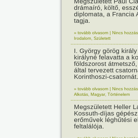
Megszületett Paul Cla
drámaíró, költő, essz
diplomata, a Francia
tagja.
» tovább olvasom
|
Nincs hozzász
Irodalom
,
Született
I. György görög királ
királyné felavatta a k
földszorost átmetsző,
által tervezett csatorn
Korinthoszi-csatornát
» tovább olvasom
|
Nincs hozzász
Alkotás
,
Magyar
,
Történelem
Megszületett Heller L
Kossuth-díjas gépés
erőművek léghűtési e
feltalálója.