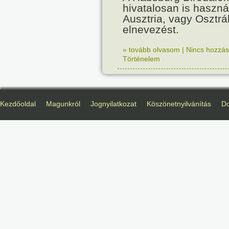
hivatalosan is haszná
Ausztria, vagy Osztr
elnevezést.
» tovább olvasom
|
Nincs hozzász
Történelem
Kezdőoldal
Magunkról
Jognyilatkozat
Köszönetnyilvánítás
D