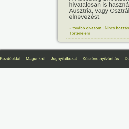
hivatalosan is haszná
Ausztria, vagy Osztr
elnevezést.
» tovább olvasom
|
Nincs hozzász
Történelem
Kezdőoldal
Magunkról
Jognyilatkozat
Köszönetnyilvánítás
D