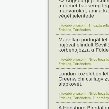
Az Augsburgi (Lechfe
a német hadsereg leg
magyarokat, ami a k
végét jelentette.
» tovább olvasom
|
1 hozzászólás
Érdekes
,
Történelem
Magellán portugál fel
hajóval elindult Sevil
körbehajózza a Földe
» tovább olvasom
|
Nincs hozzász
Érdekes
,
Történelem
London közelében lef
Greenwichi csillagviz
alapkövét.
» tovább olvasom
|
Nincs hozzász
Érdekes
,
Történelem
,
Tudomány
A Habsburg Birodalo