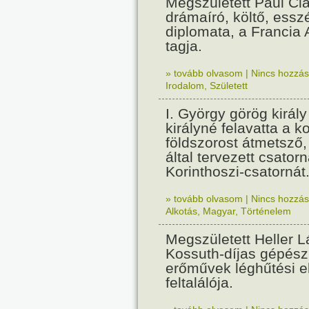
Megszületett Paul Cla
drámaíró, költő, essz
diplomata, a Francia
tagja.
» tovább olvasom
|
Nincs hozzász
Irodalom
,
Született
I. György görög királ
királyné felavatta a k
földszorost átmetsző,
által tervezett csatorn
Korinthoszi-csatornát
» tovább olvasom
|
Nincs hozzász
Alkotás
,
Magyar
,
Történelem
Megszületett Heller L
Kossuth-díjas gépés
erőművek léghűtési e
feltalálója.