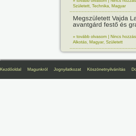
» tovább olvasom
|
Nincs hozzász
Született
,
Technika
,
Magyar
Megszületett Vajda La
avantgárd festő és gr
» tovább olvasom
|
Nincs hozzász
Alkotás
,
Magyar
,
Született
Kezdőoldal
Magunkról
Jognyilatkozat
Köszönetnyilvánítás
D