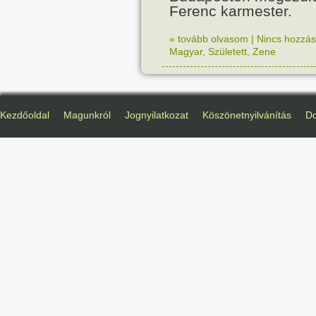
Ferenc karmester.
» tovább olvasom
|
Nincs hozzász
Magyar
,
Született
,
Zene
Kezdőoldal
Magunkról
Jognyilatkozat
Köszönetnyilvánítás
D