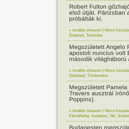
Robert Fulton gőzhaj
első útját. Párizsban
próbálták ki.
» tovább olvasom
|
Nincs hozzász
Érdekes
,
Technika
Megszületett Angelo R
apostoli nuncius volt
második világháború a
» tovább olvasom
|
Nincs hozzász
Született
,
Történelem
Megszületett Pamela
Travers ausztrál írón
Poppins).
» tovább olvasom
|
Nincs hozzász
Film/Média
,
Irodalom
,
Nő
,
Szület
Budapesten megszület