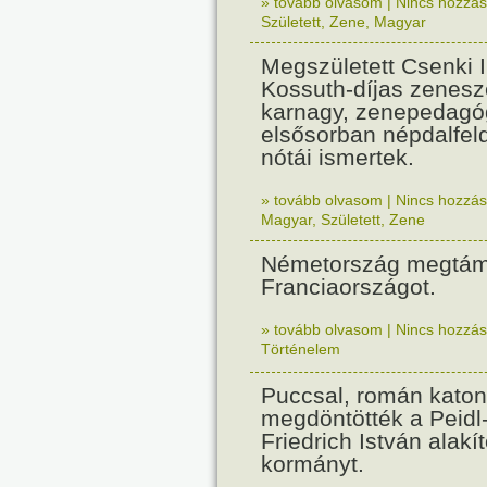
» tovább olvasom
|
Nincs hozzász
Született
,
Zene
,
Magyar
Megszületett Csenki 
Kossuth-díjas zenesz
karnagy, zenepedagó
elsősorban népdalfel
nótái ismertek.
» tovább olvasom
|
Nincs hozzász
Magyar
,
Született
,
Zene
Németország megtám
Franciaországot.
» tovább olvasom
|
Nincs hozzász
Történelem
Puccsal, román katon
megdöntötték a Peidl
Friedrich István alakít
kormányt.