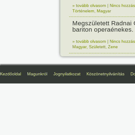
» tovább olvasom
|
Nincs hozzász
Történelem
,
Magyar
Megszületett Radnai
bariton operaénekes.
» tovább olvasom
|
Nincs hozzász
Magyar
,
Született
,
Zene
Kezdőoldal
Magunkról
Jognyilatkozat
Köszönetnyilvánítás
D