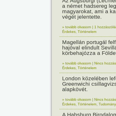
Az Augsburgi (Lechfe
a német hadsereg leg
magyarokat, ami a k
végét jelentette.
» tovább olvasom
|
1 hozzászólás
Érdekes
,
Történelem
Magellán portugál fel
hajóval elindult Sevil
körbehajózza a Földe
» tovább olvasom
|
Nincs hozzász
Érdekes
,
Történelem
London közelében lef
Greenwichi csillagviz
alapkövét.
» tovább olvasom
|
Nincs hozzász
Érdekes
,
Történelem
,
Tudomány
A Habsburg Birodalo