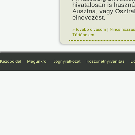
hivatalosan is haszná
Ausztria, vagy Osztr
elnevezést.
» tovább olvasom
|
Nincs hozzász
Történelem
Kezdőoldal
Magunkról
Jognyilatkozat
Köszönetnyilvánítás
D