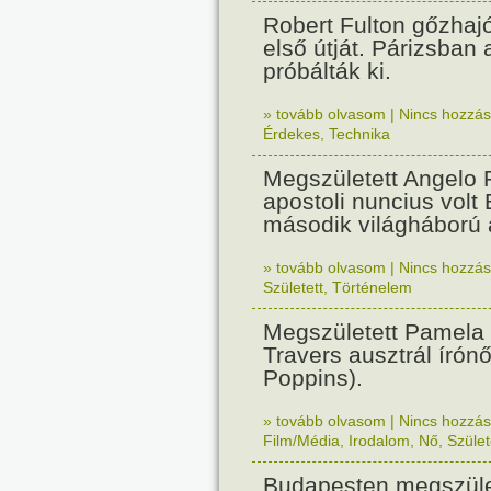
Robert Fulton gőzhaj
első útját. Párizsban
próbálták ki.
» tovább olvasom
|
Nincs hozzász
Érdekes
,
Technika
Megszületett Angelo R
apostoli nuncius volt
második világháború a
» tovább olvasom
|
Nincs hozzász
Született
,
Történelem
Megszületett Pamela
Travers ausztrál írón
Poppins).
» tovább olvasom
|
Nincs hozzász
Film/Média
,
Irodalom
,
Nő
,
Szület
Budapesten megszület