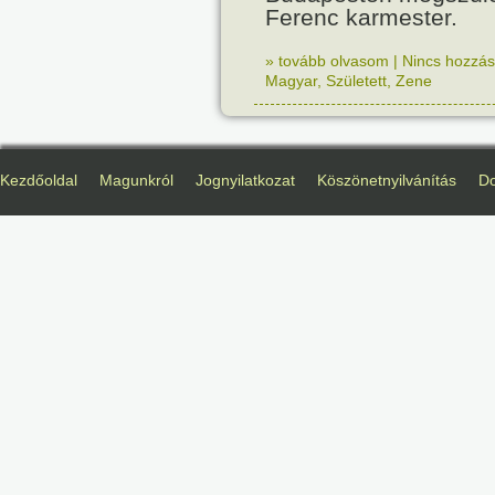
Ferenc karmester.
» tovább olvasom
|
Nincs hozzász
Magyar
,
Született
,
Zene
Kezdőoldal
Magunkról
Jognyilatkozat
Köszönetnyilvánítás
D