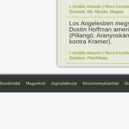
» tovább olvasom
|
Nincs hozzász
Született
,
Nő
,
Alkotás
,
Magyar
Los Angelesben megs
Dustin Hoffman ameri
(Pillangó, Aranyoská
kontra Kramer).
» tovább olvasom
|
Nincs hozzász
Született
,
Film/Média
Kezdőoldal
Magunkról
Jognyilatkozat
Köszönetnyilvánítás
D