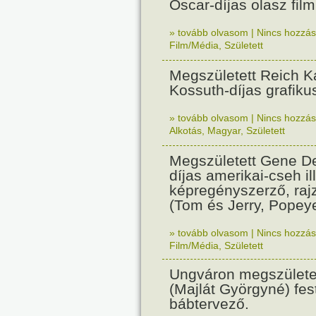
Oscar-díjas olasz fil
» tovább olvasom
|
Nincs hozzász
Film/Média
,
Született
Megszületett Reich Ká
Kossuth-díjas grafik
» tovább olvasom
|
Nincs hozzász
Alkotás
,
Magyar
,
Született
Megszületett Gene De
díjas amerikai-cseh ill
képregényszerző, raj
(Tom és Jerry, Popeye
» tovább olvasom
|
Nincs hozzász
Film/Média
,
Született
Ungváron megszületet
(Majlát Györgyné) fest
bábtervező.